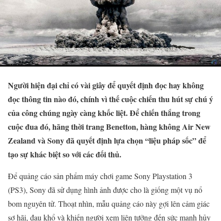
Người hiện đại chỉ có vài giây để quyết định đọc hay không
đọc thông tin nào đó, chính vì thế cuộc chiến thu hút sự chú ý
của công chúng ngày càng khốc liệt. Để chiến thắng trong
cuộc đua đó, hãng thời trang Benetton, hàng không Air New
Zealand và Sony đã quyết định lựa chọn “liệu pháp sốc” để
tạo sự khác biệt so với các đối thủ.
Để quảng cáo sản phẩm máy chơi game Sony Playstation 3
(PS3), Sony đã sử dụng hình ảnh được cho là giống một vụ nổ
bom nguyên tử. Thoạt nhìn, mẫu quảng cáo này gợi lên cảm giác
sợ hãi, đau khổ và khiến người xem liên tưởng đến sức mạnh hủy