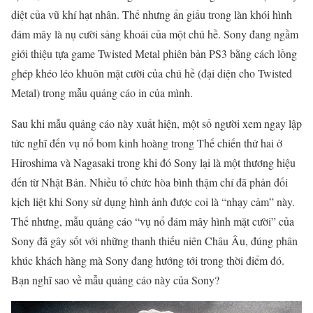
diệt của vũ khí hạt nhân. Thế nhưng ẩn giấu trong làn khói hình
đám mây là nụ cười sảng khoái của một chú hề. Sony đang ngầm
giới thiệu tựa game Twisted Metal phiên bản PS3 bằng cách lồng
ghép khéo léo khuôn mặt cười của chú hề (đại diện cho Twisted
Metal) trong mẫu quảng cáo in của mình.
Sau khi mẫu quảng cáo này xuất hiện, một số người xem ngay lập
tức nghĩ đến vụ nổ bom kinh hoàng trong Thế chiến thứ hai ở
Hiroshima và Nagasaki trong khi đó Sony lại là một thương hiệu
đến từ Nhật Bản. Nhiều tổ chức hòa bình thậm chí đã phản đối
kịch liệt khi Sony sử dụng hình ảnh được coi là “nhạy cảm” này.
Thế nhưng, mẫu quảng cáo “vụ nổ đám mây hình mặt cười” của
Sony đã gây sốt với những thanh thiếu niên Châu Âu, đúng phân
khúc khách hàng mà Sony đang hướng tới trong thời điểm đó.
Bạn nghĩ sao về mẫu quảng cáo này của Sony?