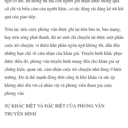
ngữ cơ thể, thì thông tin mà con người ghi nhận được thông qua
cử chỉ và biểu cảm của người khác, có tác động rất đáng kể tới kết
quả của giao tiếp.
Tóm lại, nếu cuộc phỏng vấn được ghi lại trên báo in, báo mạng,
hay trên sóng phát thanh, thì nó mới chỉ chuyển tải được một phần
cuộc trò chuyện, vì thiếu hẳn phần ngôn ngữ không lời, dẫn đến
những hạn chế về cảm nhận của khán giả. Truyền hình khắc phục
được điều đó, phỏng vấn truyền hình mang đến cho khán giả sự
chứng kiến, quan sát, cảm nhận cuộc trò chuyện như đang ở hiện
trường. Đó là thế mạnh đồng thời cũng là khó khăn và sức ép
không nhỏ đối với cả nhân vật và phóng viên tham gia cuộc
phỏng vấn.
SỰ KHÁC BIỆT VÀ ĐẶC BIỆT CỦA PHỎNG VẤN
TRUYỀN HÌNH