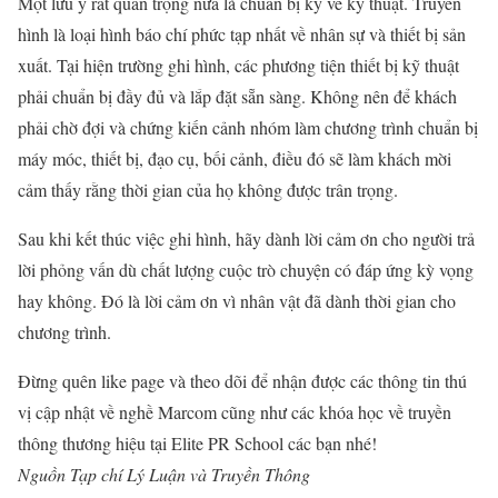
Một lưu ý rất quan trọng nữa là chuẩn bị kỹ về kỹ thuật. Truyền
hình là loại hình báo chí phức tạp nhất về nhân sự và thiết bị sản
xuất. Tại hiện trường ghi hình, các phương tiện thiết bị kỹ thuật
phải chuẩn bị đầy đủ và lắp đặt sẵn sàng. Không nên để khách
phải chờ đợi và chứng kiến cảnh nhóm làm chương trình chuẩn bị
máy móc, thiết bị, đạo cụ, bối cảnh, điều đó sẽ làm khách mời
cảm thấy rằng thời gian của họ không được trân trọng.
Sau khi kết thúc việc ghi hình, hãy dành lời cảm ơn cho người trả
lời phỏng vấn dù chất lượng cuộc trò chuyện có đáp ứng kỳ vọng
hay không. Đó là lời cảm ơn vì nhân vật đã dành thời gian cho
chương trình.
Đừng quên like page và theo dõi để nhận được các thông tin thú
vị cập nhật về nghề Marcom cũng như các khóa học về truyền
thông thương hiệu tại Elite PR School các bạn nhé!
Nguồn Tạp chí Lý Luận và Truyền Thông