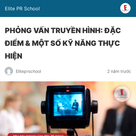
Elite PR School
PHỎNG VẤN TRUYỀN HÌNH: ĐẶC
ĐIỂM & MỘT SỐ KỸ NĂNG THỰC
HIỆN
Eliteprschool
2 năm trước