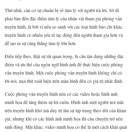
Thứ nhất, cần có sự chuẩn bị về tâm lý với người trả lời. Sở dĩ
phải bàn đến đặc điểm tâm lý của nhân vật tham gia phỏng vấn
truyền hình, là bởi vì nếu so sánh với các loại hình báo chí khác,
truyền hình có nhiều yếu tố tác động đến người tham gia hơn và
dễ tạo ra sự căng thẳng tâm lý lớn hơn.
Điều tiếp theo, thật sự rất quan trọng, là cần tận dụng những đặc
điểm và ưu thế của ngôn ngữ hình ảnh để thực hiện cuộc phỏng
vấn truyền hình. Một cuộc phỏng vấn truyền hình không chỉ có
lời nói, mọi thứ xuất hiện trên màn hình đều có giá trị nhất định.
Cuộc phỏng vấn truyền hình nên có các video hoặc hình ảnh
minh họa để tăng thêm sự lôi cuốn. Hình ảnh một người nói mãi
trên truyền hình khó mà duy trì lâu sự tập trung theo dõi của khán
giả, nhưng khi có các hình ảnh minh họa thì câu chuyện trở nên
sinh động. Mặt khác, video minh họa có thể là một cách khái quát