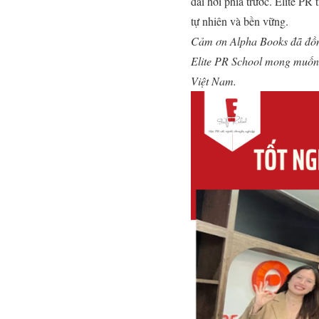
dài hơi phía trước. Elite PR
tự nhiên và bền vững.
Cảm ơn Alpha Books đã đồng 
Elite PR School mong muốn 
Việt Nam.