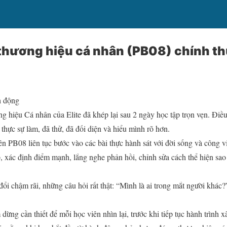
thương hiệu cá nhân (PB08) chính th
h động
hiệu Cá nhân của Elite đã khép lại sau 2 ngày học tập trọn vẹn. Điều
 thực sự làm, đã thử, đã đối diện và hiểu mình rõ hơn.
n PB08 liên tục bước vào các bài thực hành sát với đời sống và công vi
 xác định điểm mạnh, lắng nghe phản hồi, chỉnh sửa cách thể hiện sao
đổi chậm rãi, những câu hỏi rất thật: “Mình là ai trong mắt người kh
ừng cần thiết để mỗi học viên nhìn lại, trước khi tiếp tục hành trình 