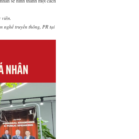
á nhân sẽ hình thành một cách
 viên.
m nghề truyền thông, PR tại