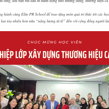
 tin rằng, khi bạn bắt đầu từ hành động nhỏ nhưng đúng, thương hiệu c
hành cùng Elite PR School để trao tặng món quà tri thức tới các học
lan tỏa nhiều hơn nữa “năng lượng tử tế” đến với cộng đồng người là