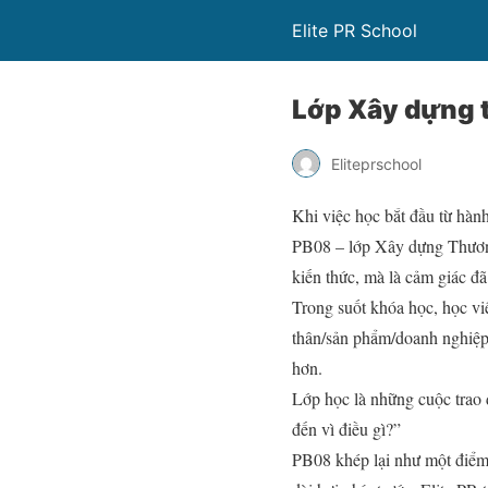
Elite PR School
Lớp Xây dựng 
Eliteprschool
Khi việc học bắt đầu từ hàn
PB08 – lớp Xây dựng Thương 
kiến thức, mà là cảm giác đã
Trong suốt khóa học, học viê
thân/sản phẩm/doanh nghiệp,
hơn.
Lớp học là những cuộc trao 
đến vì điều gì?”
PB08 khép lại như một điểm d