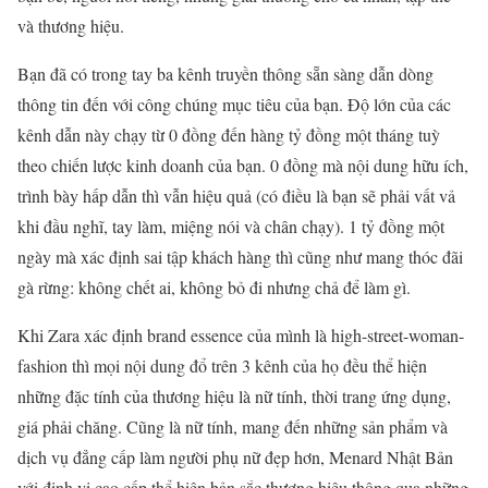
và thương hiệu.
Bạn đã có trong tay ba kênh truyền thông sẵn sàng dẫn dòng
thông tin đến với công chúng mục tiêu của bạn. Độ lớn của các
kênh dẫn này chạy từ 0 đồng đến hàng tỷ đồng một tháng tuỳ
theo chiến lược kinh doanh của bạn. 0 đồng mà nội dung hữu ích,
trình bày hấp dẫn thì vẫn hiệu quả (có điều là bạn sẽ phải vất vả
khi đầu nghĩ, tay làm, miệng nói và chân chạy). 1 tỷ đồng một
ngày mà xác định sai tập khách hàng thì cũng như mang thóc đãi
gà rừng: không chết ai, không bỏ đi nhưng chả để làm gì.
Khi Zara xác định brand essence của mình là high-street-woman-
fashion thì mọi nội dung đổ trên 3 kênh của họ đều thể hiện
những đặc tính của thương hiệu là nữ tính, thời trang ứng dụng,
giá phải chăng. Cũng là nữ tính, mang đến những sản phẩm và
dịch vụ đẳng cấp làm người phụ nữ đẹp hơn, Menard Nhật Bản
với định vị cao cấp thể hiện bản sắc thương hiệu thông qua những