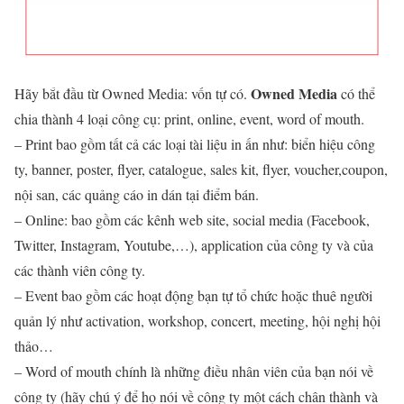
Owned Media
Hãy bắt đầu từ Owned Media: vốn tự có.
có thể
chia thành 4 loại công cụ: print, online, event, word of mouth.
– Print bao gồm tất cả các loại tài liệu in ấn như: biển hiệu công
ty, banner, poster, flyer, catalogue, sales kit, flyer, voucher,coupon,
nội san, các quảng cáo in dán tại điểm bán.
– Online: bao gồm các kênh web site, social media (Facebook,
Twitter, Instagram, Youtube,…), application của công ty và của
các thành viên công ty.
– Event bao gồm các hoạt động bạn tự tổ chức hoặc thuê người
quản lý như activation, workshop, concert, meeting, hội nghị hội
thảo…
– Word of mouth chính là những điều nhân viên của bạn nói về
công ty (hãy chú ý để họ nói về công ty một cách chân thành và