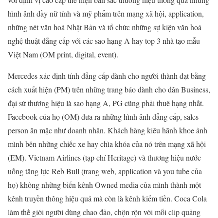
hình ảnh đầy nữ tính và mỹ phẩm trên mạng xã hội, application,
những nét văn hoá Nhật Bản và tổ chức những sự kiện văn hoá
nghệ thuật đẳng cấp với các sao hạng A hay top 3 nhà tạo mẫu
Việt Nam (OM print, digital, event).
Mercedes xác định tính đẳng cấp dành cho người thành đạt bằng
cách xuất hiện (PM) trên những trang báo dành cho dân Business,
đại sứ thương hiệu là sao hạng A, PG cũng phải thuê hạng nhất.
Facebook của họ (OM) đưa ra những hình ảnh đẳng cấp, sales
person ăn mặc như doanh nhân. Khách hàng kiêu hãnh khoe ảnh
mình bên những chiếc xe hay chìa khóa của nó trên mạng xã hội
(EM). Vietnam Airlines (tạp chí Heritage) và thương hiệu nước
uống tăng lực Reb Bull (trang web, application và you tube của
họ) không những biến kênh Owned media của mình thành một
kênh truyền thông hiệu quả mà còn là kênh kiếm tiền. Coca Cola
làm thế giới người dùng chao đảo, chộn rộn với mỗi clip quảng