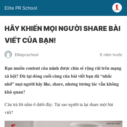
Elite PR School
HÃY KHIẾN MỌI NGƯỜI SHARE BÀI
VIẾT CỦA BẠN!
Eliteprschool
6 năm trước
Bạn muốn content của mình được chia sẻ rộng rãi trên mạng
xã hội? Dù tại dòng cuối cùng của bài viết bạn đã “nhắc
nhở” mọi người hãy like, share, nhưng tương tác vẫn không
khả quan?
Câu trả lời nằm ở dưới đây: Tại sao người ta lại share một bài
viết?