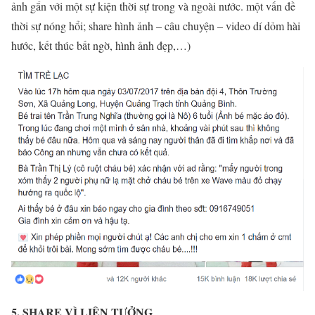
ảnh gắn với một sự kiện thời sự trong và ngoài nước. một vấn đề
thời sự nóng hổi; share hình ảnh – câu chuyện – video dí dỏm hài
hước, kết thúc bất ngờ, hình ảnh đẹp,…)
5. SHARE VÌ LIÊN TƯỞNG