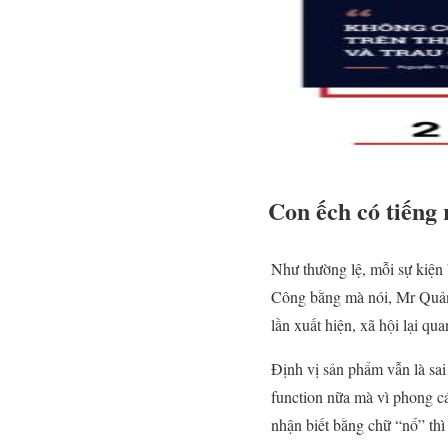
Con ếch có tiếng 
Như thường lệ, mỗi sự kiện
Công bằng mà nói, Mr Quản
lần xuất hiện, xã hội lại qu
Định vị sản phẩm vẫn là sa
function nữa mà vì phong c
nhận biết bằng chữ “nổ” thì