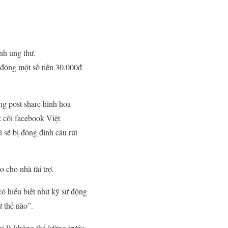
nh ung thư.
ẽ đóng một số tiền 30.000đ
ợng post share hình hoa
 cõi facebook Việt
 sẽ bị đóng đinh câu rút
 cho nhà tài trợ.
có hiểu biết như kỹ sư động
ư thế nào”.
i là không thể lường trước