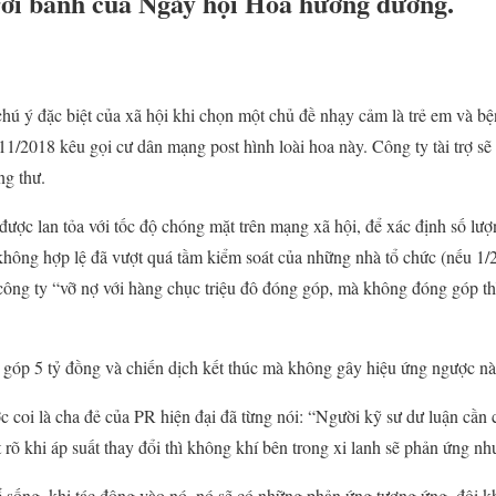
rơi bánh của Ngày hội Hoa hướng dương.
hú ý đặc biệt của xã hội khi chọn một chủ đề nhạy cảm là trẻ em và bệ
 11/2018 kêu gọi cư dân mạng post hình loài hoa này. Công ty tài trợ s
ng thư.
 được lan tỏa với tốc độ chóng mặt trên mạng xã hội, để xác định số lư
hông hợp lệ đã vượt quá tầm kiểm soát của những nhà tổ chức (nếu 1/2
ông ty “vỡ nợ với hàng chục triệu đô đóng góp, mà không đóng góp thì
g góp 5 tỷ đồng và chiến dịch kết thúc mà không gây hiệu ứng ngược nào
coi là cha đẻ của PR hiện đại đã từng nói: “Người kỹ sư dư luận cần 
 rõ khi áp suất thay đổi thì không khí bên trong xi lanh sẽ phản ứng nh
ể sống, khi tác động vào nó, nó sẽ có những phản ứng tương ứng, đôi kh