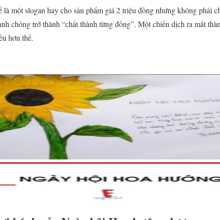
ể là một slogan hay cho sản phẩm giá 2 triệu đồng nhưng không phải ch
anh chóng trở thành “chất thành từng đống”. Một chiến dịch ra mắt th
ều hơn thế.