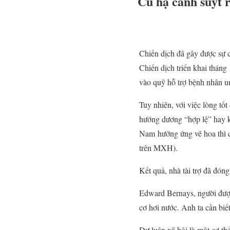
Cú hạ cánh suýt 
Chiến dịch đã gây được sự c
Chiến dịch triển khai tháng
vào quỹ hỗ trợ bệnh nhân u
Tuy nhiên, với việc lòng tốt
hướng dương “hợp lệ” hay k
Nam hưởng ứng vẽ hoa thì c
trên MXH).
Kết quả, nhà tài trợ đã đón
Edward Bernays, người được 
cơ hơi nước. Anh ta cần biết
Dư luận xã hội là một cơ th