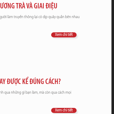
ƯƠNG TRÀ VÀ GIAI ĐIỆU
gười làm truyền thông lại có dịp quây quần bên nhau
Xem chi tiết
AY ĐƯỢC KỂ ĐÚNG CÁCH?
ình qua những gì bạn làm, mà còn qua cách mọi
Xem chi tiết