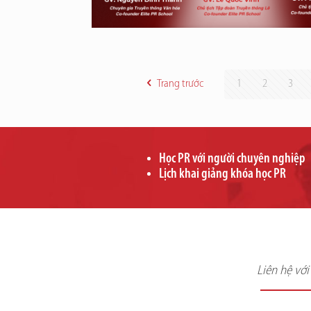
Trang trước
1
2
3
Học PR với người chuyên nghiệp
Lịch khai giảng khóa học PR
Liên hệ vớ