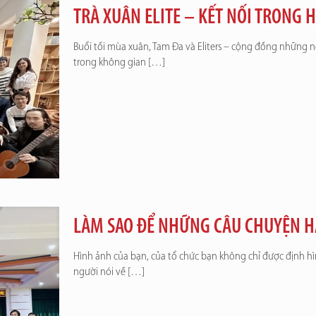
TRÀ XUÂN ELITE – KẾT NỐI TRONG H
Buổi tối mùa xuân, Tam Đa và Eliters – cộng đồng những n
trong không gian
[…]
LÀM SAO ĐỂ NHỮNG CÂU CHUYỆN H
Hình ảnh của bạn, của tổ chức bạn không chỉ được định h
người nói về
[…]