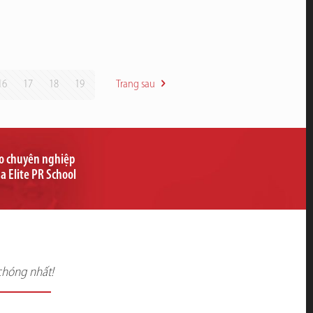
16
17
18
19
Trang sau
ạo chuyên nghiệp
ủa Elite PR School
chóng nhất!