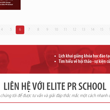
4
5
6
7
8
9
10
11
12
13
14
15
Lịch khai giảng khóa học đào t
Tìm hiểu về hội thảo - sự kiện c
LIÊN HỆ VỚI ELITE PR SCHOOL
i chúng tôi để được tư vấn và giải đáp thắc mắc một cách nhanh 