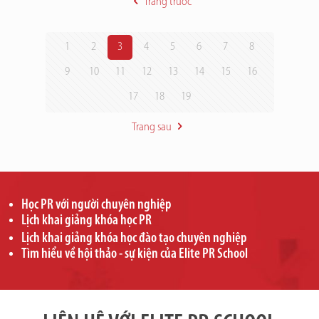
Trang trước
1
2
3
4
5
6
7
8
9
10
11
12
13
14
15
16
17
18
19
Trang sau
Học PR với người chuyên nghiệp
Lịch khai giảng khóa học PR
Lịch khai giảng khóa học đào tạo chuyên nghiệp
Tìm hiểu về hội thảo - sự kiện của Elite PR School