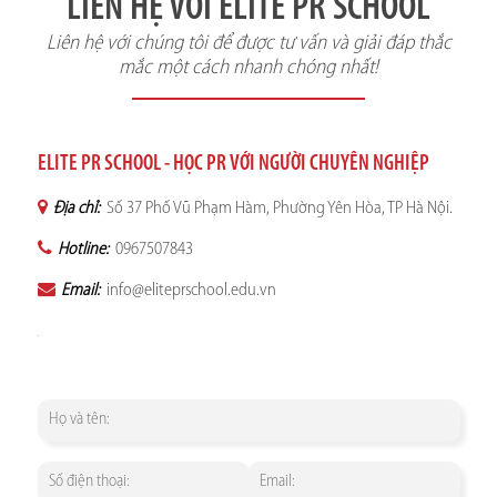
LIÊN HỆ VỚI ELITE PR SCHOOL
Liên hệ với chúng tôi để được tư vấn và giải đáp thắc
mắc một cách nhanh chóng nhất!
ELITE PR SCHOOL - HỌC PR VỚI NGƯỜI CHUYÊN NGHIỆP
Địa chỉ:
Số 37 Phố Vũ Phạm Hàm, Phường Yên Hòa, TP Hà Nội.
Hotline:
0967507843
Email:
info@eliteprschool.edu.vn