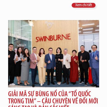
Xem chi tiết
GIẢI MÃ SỰ BÙNG NỔ CỦA “TỔ QUỐC
TRONG TIM” – CÂU CHUYỆN VỀ ĐỔI MỚI