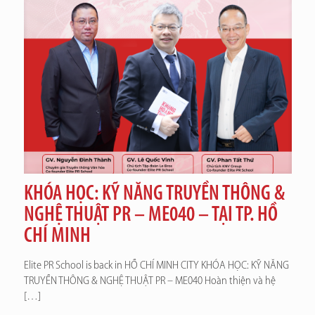
KHÓA HỌC: KỸ NĂNG TRUYỀN THÔNG &
NGHỆ THUẬT PR – ME040 – TẠI TP. HỒ
CHÍ MINH
Elite PR School is back in HỒ CHÍ MINH CITY KHÓA HỌC: KỸ NĂNG
TRUYỀN THÔNG & NGHỆ THUẬT PR – ME040 Hoàn thiện và hệ
[…]