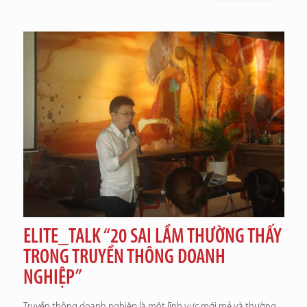
ELITE_TALK “20 SAI LẦM THƯỜNG THẤY
TRONG TRUYỀN THÔNG DOANH
NGHIỆP”
Truyền thông doanh nghiệp là một lĩnh vực mới mẻ và thường