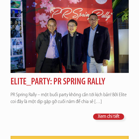
ELITE_PARTY: PR SPRING RALLY
PR Spring Rally – một buổi party không cần tới kịch bản! Bởi Elite
coi đây là một dịp gặp gỡ cuối năm để chia sẻ
[…]
Xem chi tiết