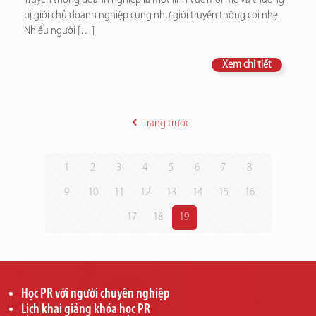
bị giới chủ doanh nghiệp cũng như giới truyền thông coi nhẹ.
Nhiều người
[…]
Xem chi tiết
Trang trước
1
2
3
4
5
6
7
8
9
10
11
12
13
14
15
16
17
18
19
Học PR với người chuyên nghiệp
Lịch khai giảng khóa học PR