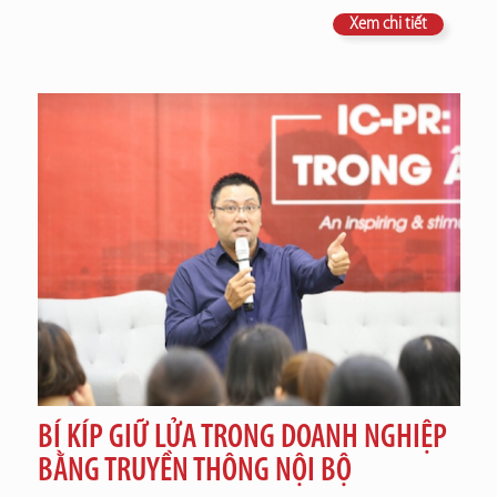
Xem chi tiết
BÍ KÍP GIỮ LỬA TRONG DOANH NGHIỆP
BẰNG TRUYỀN THÔNG NỘI BỘ