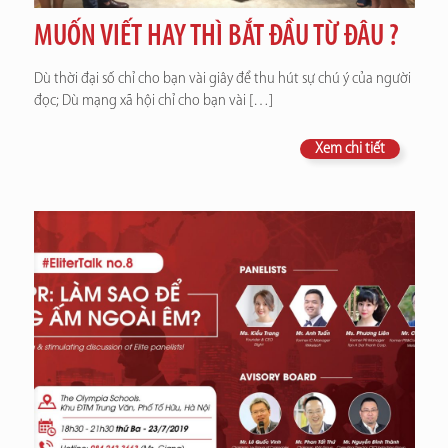
MUỐN VIẾT HAY THÌ BẮT ĐẦU TỪ ĐÂU ?
Dù thời đại số chỉ cho bạn vài giây để thu hút sự chú ý của người
đọc; Dù mạng xã hội chỉ cho bạn vài
[…]
Xem chi tiết