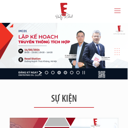
SỰ KIỆN