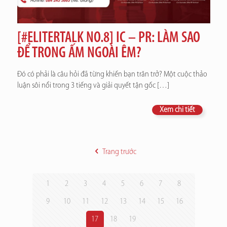
[#ELITERTALK NO.8] IC – PR: LÀM SAO
ĐỂ TRONG ẤM NGOÀI ÊM?
Đó có phải là câu hỏi đã từng khiến bạn trăn trở? Một cuộc thảo
luận sôi nổi trong 3 tiếng và giải quyết tận gốc
[…]
Xem chi tiết
Trang trước
1
2
3
4
5
6
7
8
9
10
11
12
13
14
15
16
17
18
19