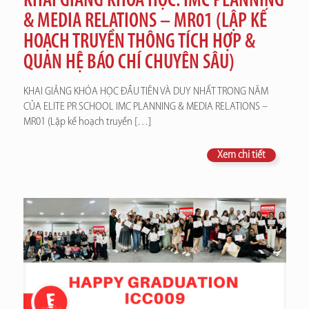
KHAI GIẢNG KHÓA HỌC: IMC PLANNING
& MEDIA RELATIONS – MR01 (LẬP KẾ
HOẠCH TRUYỀN THÔNG TÍCH HỢP &
QUAN HỆ BÁO CHÍ CHUYÊN SÂU)
KHAI GIẢNG KHÓA HỌC ĐẦU TIÊN VÀ DUY NHẤT TRONG NĂM
CỦA ELITE PR SCHOOL IMC PLANNING & MEDIA RELATIONS –
MR01 (Lập kế hoạch truyền
[…]
Xem chi tiết