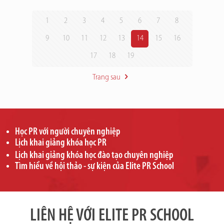
1
2
3
4
5
6
7
8
9
10
11
12
13
14
15
16
17
18
19
Trang sau
Học PR với người chuyên nghiệp
Lịch khai giảng khóa học PR
Lịch khai giảng khóa học đào tạo chuyên nghiệp
Tìm hiểu về hội thảo - sự kiện của Elite PR School
LIÊN HỆ VỚI ELITE PR SCHOOL