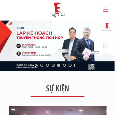
SỰ KIỆN