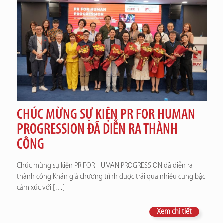
CHÚC MỪNG SỰ KIỆN PR FOR HUMAN
PROGRESSION ĐÃ DIỄN RA THÀNH
CÔNG
Chúc mừng sự kiện PR FOR HUMAN PROGRESSION đã diễn ra
thành công Khán giả chương trình được trải qua nhiều cung bậc
cảm xúc với
[…]
Xem chi tiết