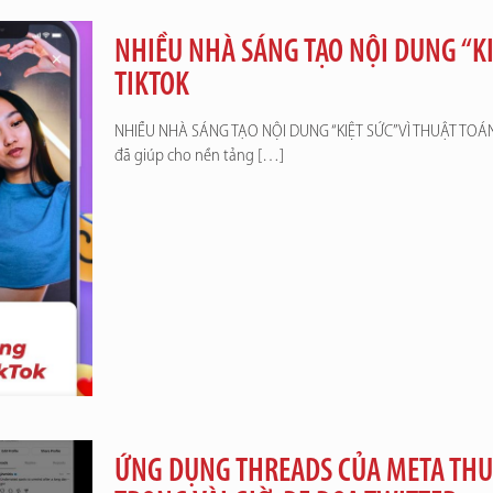
NHIỀU NHÀ SÁNG TẠO NỘI DUNG “KI
TIKTOK
NHIỀU NHÀ SÁNG TẠO NỘI DUNG “KIỆT SỨC” VÌ THUẬT TOÁN C
đã giúp cho nền tảng
[…]
ỨNG DỤNG THREADS CỦA META THU