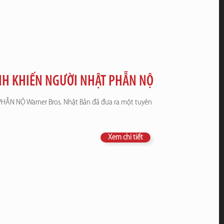
NH KHIẾN NGƯỜI NHẬT PHẪN NỘ
N NỘ Warner Bros. Nhật Bản đã đưa ra một tuyên
Xem chi tiết