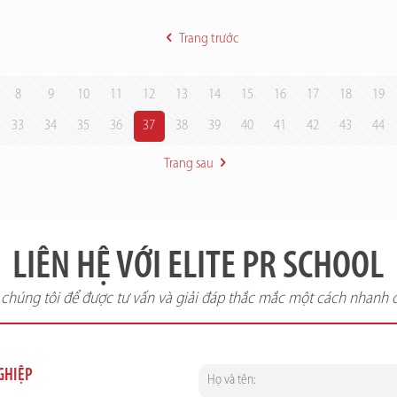
Trang trước
8
9
10
11
12
13
14
15
16
17
18
19
33
34
35
36
37
38
39
40
41
42
43
44
Trang sau
LIÊN HỆ VỚI ELITE PR SCHOOL
i chúng tôi để được tư vấn và giải đáp thắc mắc một cách nhanh 
NGHIỆP