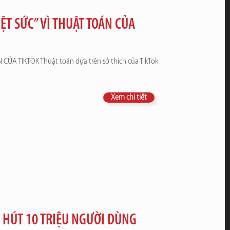
ỆT SỨC” VÌ THUẬT TOÁN CỦA
ỦA TIKTOK Thuật toán dựa trên sở thích của TikTok
Xem chi tiết
 HÚT 10 TRIỆU NGƯỜI DÙNG