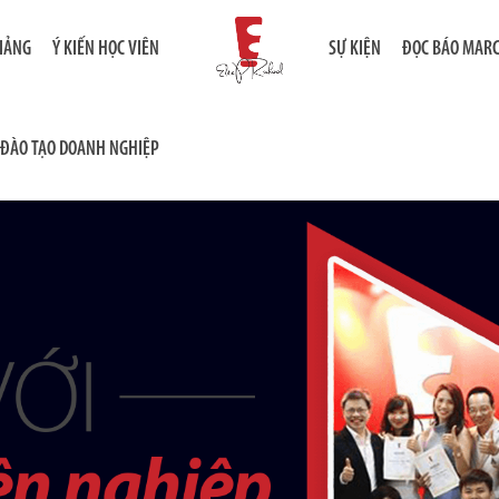
GIẢNG
Ý KIẾN HỌC VIÊN
SỰ KIỆN
ĐỌC BÁO MAR
ĐÀO TẠO DOANH NGHIỆP