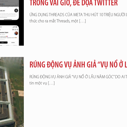
TRONG VÀI GIỜ, ĐE DỌA TWITTER
ỨNG DỤNG THREADS CỦA META THU HÚT 10 TRIỆU NGƯỜI D
thức cho ra mắt Threads, một
[…]
RÚNG ĐỘNG VỤ ẢNH GIẢ “VỤ NỔ Ở L
RÚNG ĐỘNG VỤ ẢNH GIẢ “VỤ NỔ Ở LẦU NĂM GÓC” DO AI TẠ
tin một vụ
[…]