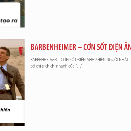
BARBENHEIMER – CƠN SỐT ĐIỆN Ả
BARBENHEIMER – CƠN SỐT ĐIỆN ẢNH KHIẾN NGƯỜI NHẬT PHẪ
bố chỉ trích chi nhánh của
[…]