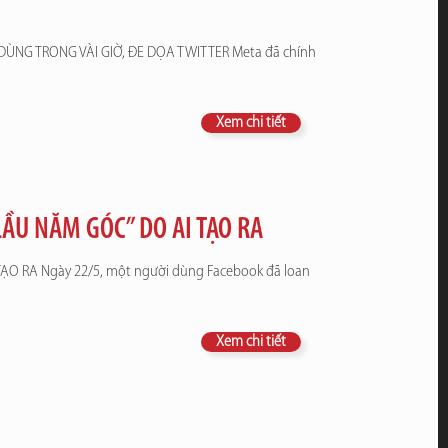
ÙNG TRONG VÀI GIỜ, ĐE DỌA TWITTER Meta đã chính
Xem chi tiết
ẦU NĂM GÓC” DO AI TẠO RA
O RA Ngày 22/5, một người dùng Facebook đã loan
Xem chi tiết