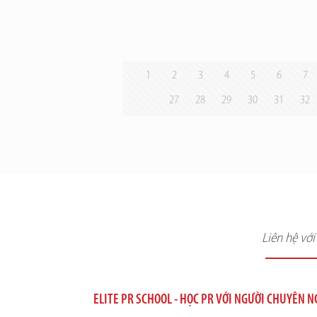
1
2
3
4
5
6
7
27
28
29
30
31
32
Liên hệ vớ
ELITE PR SCHOOL - HỌC PR VỚI NGƯỜI CHUYÊN 