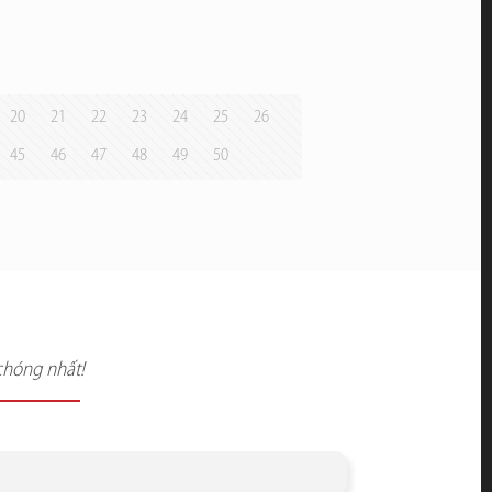
20
21
22
23
24
25
26
45
46
47
48
49
50
chóng nhất!