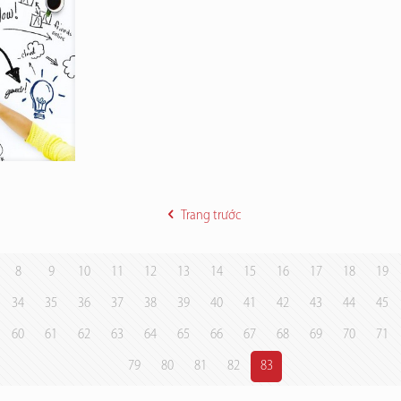
Trang trước
8
9
10
11
12
13
14
15
16
17
18
19
34
35
36
37
38
39
40
41
42
43
44
45
60
61
62
63
64
65
66
67
68
69
70
71
79
80
81
82
83