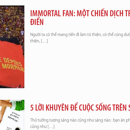
IMMORTAL FAN: MỘT CHIẾN DỊCH 
ĐIỂN
Người ta có thể mang tiền đi làm từ thiện, có thể cúng dư
thiện,
[…]
5 LỜI KHUYÊN ĐỂ CUỘC SỐNG TRÊN 
Thử tưởng tượng sáng nào cũng như sáng nào : bạn ăn phở
cũng như
[…]