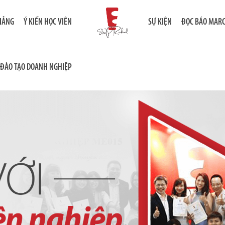
GIẢNG
Ý KIẾN HỌC VIÊN
SỰ KIỆN
ĐỌC BÁO MAR
ĐÀO TẠO DOANH NGHIỆP