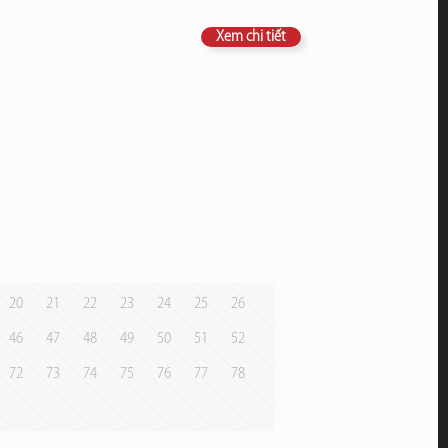
Xem chi tiết
20
21
22
23
24
25
26
46
47
48
49
50
51
52
72
73
74
75
76
77
78