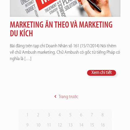
MARKETING ĂN THEO VÀ MARKETING
DU KÍCH
Bài đăng trên tạp chí Doanh Nhân số 161 (15/7/2014) Nói thêm
về chữ Ambush marketing. Chữ Ambush có gốc từ tiếng Pháp có
nghĩa là
[…]
Xem chi tiết
Trang trước
1
2
3
4
5
6
7
8
9
10
11
12
13
14
15
16