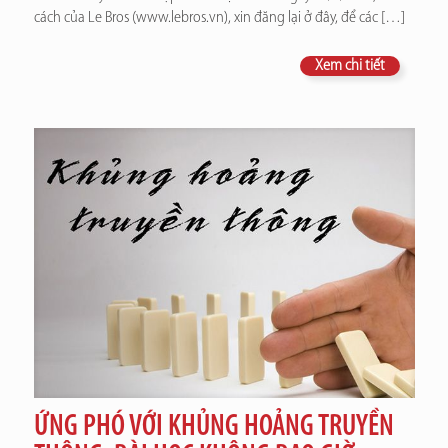
cách của Le Bros (www.lebros.vn), xin đăng lại ở đây, để các
[…]
Xem chi tiết
ỨNG PHÓ VỚI KHỦNG HOẢNG TRUYỀN