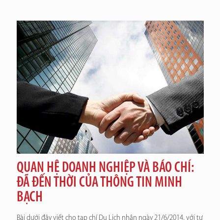
QUAN HỆ DOANH NGHIỆP VÀ BÁO CHÍ:
ĐÃ ĐẾN THỜI CỦA THÔNG TIN MINH
BẠCH
Bài dưới đây viết cho tạp chí Du Lịch nhân ngày 21/6/2014, với tư