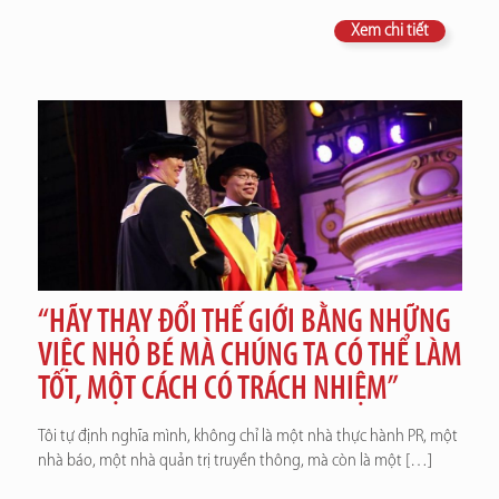
Xem chi tiết
“HÃY THAY ĐỔI THẾ GIỚI BẰNG NHỮNG
VIỆC NHỎ BÉ MÀ CHÚNG TA CÓ THỂ LÀM
TỐT, MỘT CÁCH CÓ TRÁCH NHIỆM”
Tôi tự định nghĩa mình, không chỉ là một nhà thực hành PR, một
nhà báo, một nhà quản trị truyền thông, mà còn là một
[…]