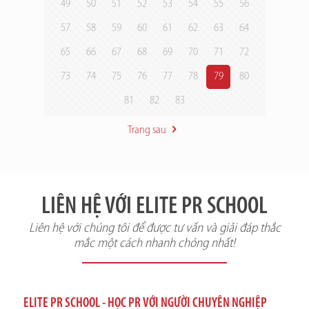
49
50
51
52
53
54
55
56
57
58
59
60
61
62
63
64
65
66
67
68
69
70
71
72
73
74
75
76
77
78
79
80
81
82
83
Trang sau
LIÊN HỆ VỚI ELITE PR SCHOOL
Liên hệ với chúng tôi để được tư vấn và giải đáp thắc
mắc một cách nhanh chóng nhất!
ELITE PR SCHOOL - HỌC PR VỚI NGƯỜI CHUYÊN NGHIỆP