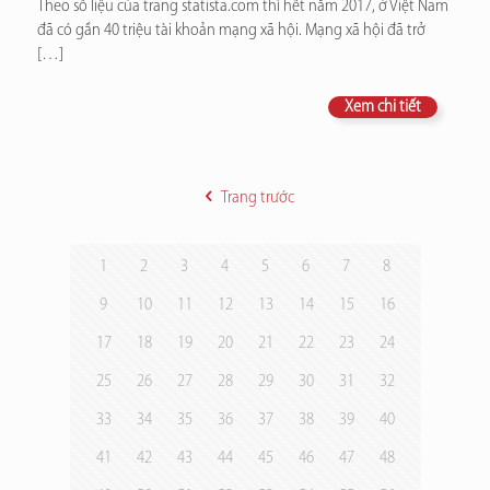
Theo số liệu của trang statista.com thì hết năm 2017, ở Việt Nam
đã có gần 40 triệu tài khoản mạng xã hội. Mạng xã hội đã trở
[…]
Xem chi tiết
Trang trước
1
2
3
4
5
6
7
8
9
10
11
12
13
14
15
16
17
18
19
20
21
22
23
24
25
26
27
28
29
30
31
32
33
34
35
36
37
38
39
40
41
42
43
44
45
46
47
48