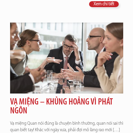
Xem chi tiết
VẠ MIỆNG – KHỦNG HOẢNG VÌ PHÁT
NGÔN
Vạ miệng Quan nói đúng là chuyện bình thường, quan nói sai thì
quan biết tay! Khác với ngày xưa, phải đợi mõ làng rao mới
[…]