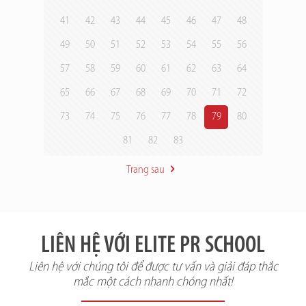
41
42
43
44
45
46
47
48
49
50
51
52
53
54
55
56
57
58
59
60
61
62
63
64
65
66
67
68
69
70
71
72
73
74
75
76
77
78
79
80
81
82
83
Trang sau
LIÊN HỆ VỚI ELITE PR SCHOOL
Liên hệ với chúng tôi để được tư vấn và giải đáp thắc
mắc một cách nhanh chóng nhất!