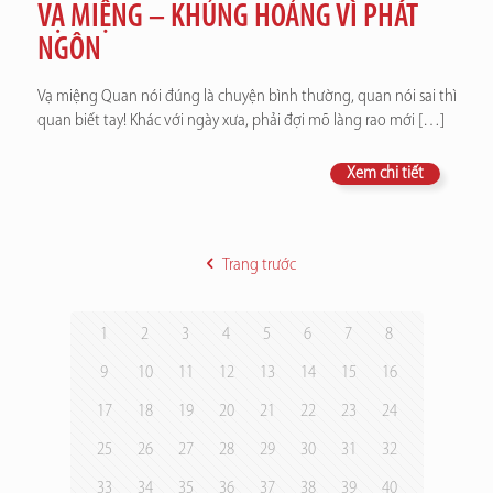
VẠ MIỆNG – KHỦNG HOẢNG VÌ PHÁT
NGÔN
Vạ miệng Quan nói đúng là chuyện bình thường, quan nói sai thì
quan biết tay! Khác với ngày xưa, phải đợi mõ làng rao mới
[…]
Xem chi tiết
Trang trước
1
2
3
4
5
6
7
8
9
10
11
12
13
14
15
16
17
18
19
20
21
22
23
24
25
26
27
28
29
30
31
32
33
34
35
36
37
38
39
40