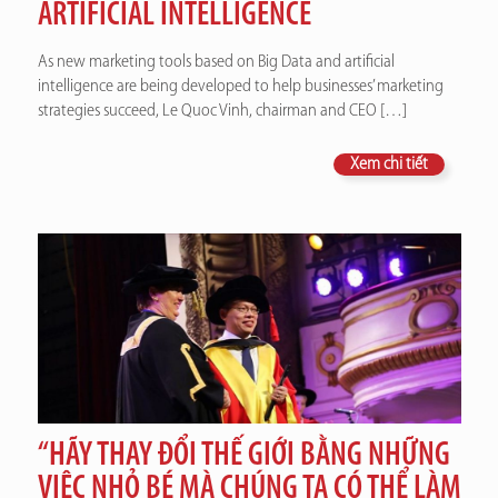
ARTIFICIAL INTELLIGENCE
As new marketing tools based on Big Data and artificial
intelligence are being developed to help businesses’ marketing
strategies succeed, Le Quoc Vinh, chairman and CEO
[…]
Xem chi tiết
“HÃY THAY ĐỔI THẾ GIỚI BẰNG NHỮNG
VIỆC NHỎ BÉ MÀ CHÚNG TA CÓ THỂ LÀM