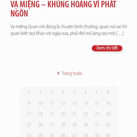
VẠ MIỆNG – KHỦNG HOẢNG VÌ PHÁT
NGÔN
Vạ miệng Quan nói đúng là chuyện bình thường, quan nói sai thì
quan biết tay! Khác với ngày xưa, phải đợi mõ làng rao mới
[…]
Xem chi tiết
Trang trước
1
2
3
4
5
6
7
8
9
10
11
12
13
14
15
16
17
18
19
20
21
22
23
24
25
26
27
28
29
30
31
32
33
34
35
36
37
38
39
40