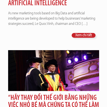
ARTIFICIAL INTELLIGENCE
As new marketing tools based on Big Data and artificial
intelligence are being developed to help businesses’ marketing
strategies succeed, Le Quoc Vinh, chairman and CEO
[…]
Xem chi tiết
“HÃY THAY ĐỔI THẾ GIỚI BẰNG NHỮNG
VIỆC NHỎ BÉ MÀ CHÚNG TA CÓ THỂ LÀM