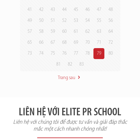
41
42
43
44
45
46
47
48
49
50
51
52
53
54
55
56
57
58
59
60
61
62
63
64
65
66
67
68
69
70
71
72
73
74
75
76
77
78
79
80
81
82
83
Trang sau
LIÊN HỆ VỚI ELITE PR SCHOOL
Liên hệ với chúng tôi để được tư vấn và giải đáp thắc
mắc một cách nhanh chóng nhất!