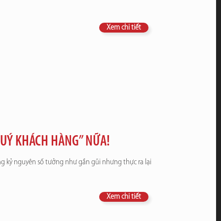
Xem chi tiết
 QUÝ KHÁCH HÀNG” NỮA!
g kỷ nguyên số tưởng như gần gũi nhưng thực ra lại
Xem chi tiết