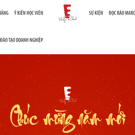
GIẢNG
Ý KIẾN HỌC VIÊN
SỰ KIỆN
ĐỌC BÁO MAR
ĐÀO TẠO DOANH NGHIỆP