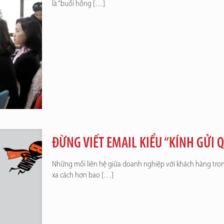
là “buổi hồng
[…]
ĐỪNG VIẾT EMAIL KIỂU “KÍNH GỬI
Những mối liên hệ giữa doanh nghiệp với khách hàng tron
xa cách hơn bao
[…]