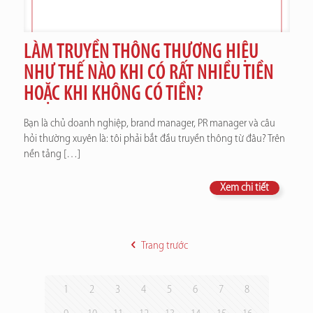
LÀM TRUYỀN THÔNG THƯƠNG HIỆU
NHƯ THẾ NÀO KHI CÓ RẤT NHIỀU TIỀN
HOẶC KHI KHÔNG CÓ TIỀN?
Bạn là chủ doanh nghiệp, brand manager, PR manager và câu
hỏi thường xuyên là: tôi phải bắt đầu truyền thông từ đâu? Trên
nền tảng
[…]
Xem chi tiết
Trang trước
1
2
3
4
5
6
7
8