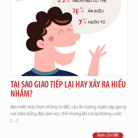
TẠI SAO GIAO TIẾP LẠI HAY XẢY RA HIỂU
NHẦM?
Bạn miệt mài chọn những từ đắt, câu ấn tượng, luyện tập giọng
nói trầm bổng đầy cảm xúc, thế nhưng khi nói lại không cuốn
[…]
Xem chi tiết