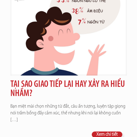
TẠI SAO GIAO TIẾP LẠI HAY XẢY RA HIỂU
NHẦM?
Bạn miệt mài chọn những từ đắt, câu ấn tượng, luyện tập giọng
nói trầm bổng đầy cảm xúc, thế nhưng khi nói lại không cuốn
[…]
Xem chi tiết