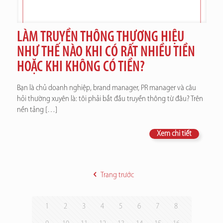
LÀM TRUYỀN THÔNG THƯƠNG HIỆU
NHƯ THẾ NÀO KHI CÓ RẤT NHIỀU TIỀN
HOẶC KHI KHÔNG CÓ TIỀN?
Bạn là chủ doanh nghiệp, brand manager, PR manager và câu
hỏi thường xuyên là: tôi phải bắt đầu truyền thông từ đâu? Trên
nền tảng
[…]
Xem chi tiết
Trang trước
1
2
3
4
5
6
7
8