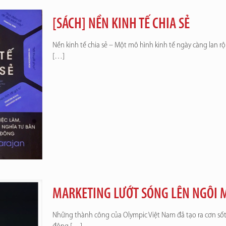
[SÁCH] NỀN KINH TẾ CHIA SẺ
Nền kinh tế chia sẻ – Một mô hình kinh tế ngày càng lan rộ
[…]
MARKETING LƯỚT SÓNG LÊN NGÔI 
Những thành công của Olympic Việt Nam đã tạo ra cơn sốt 