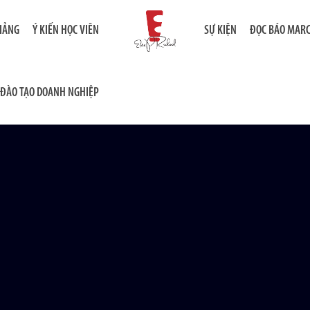
GIẢNG
Ý KIẾN HỌC VIÊN
SỰ KIỆN
ĐỌC BÁO MAR
ĐÀO TẠO DOANH NGHIỆP