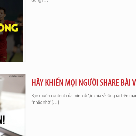
đông
[…]
HÃY KHIẾN MỌI NGƯỜI SHARE BÀI V
Bạn muốn content của mình được chia sẻ rộng rãi trên mạn
“nhắc nhở”
[…]