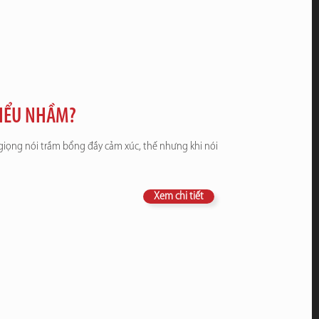
 HIỂU NHẦM?
giọng nói trầm bổng đầy cảm xúc, thế nhưng khi nói
Xem chi tiết