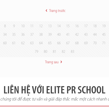
Trang trước
8
9
10
11
12
13
14
15
16
17
18
19
34
35
36
37
38
39
40
41
42
43
44
45
60
61
62
63
64
65
66
67
68
69
70
71
79
80
81
82
83
Trang sau
LIÊN HỆ VỚI ELITE PR SCHOOL
i chúng tôi để được tư vấn và giải đáp thắc mắc một cách nhanh 