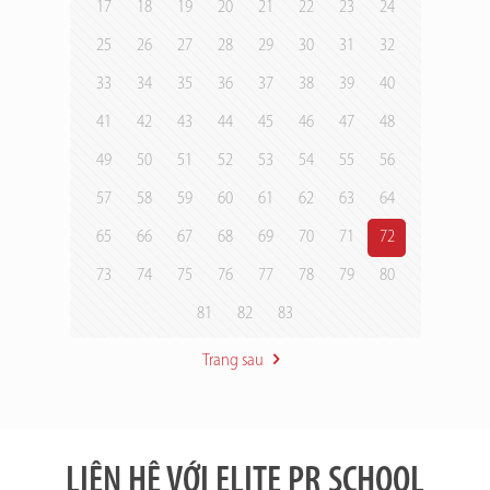
17
18
19
20
21
22
23
24
25
26
27
28
29
30
31
32
33
34
35
36
37
38
39
40
41
42
43
44
45
46
47
48
49
50
51
52
53
54
55
56
57
58
59
60
61
62
63
64
65
66
67
68
69
70
71
72
73
74
75
76
77
78
79
80
81
82
83
Trang sau
LIÊN HỆ VỚI ELITE PR SCHOOL