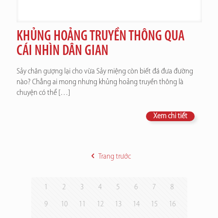
KHỦNG HOẢNG TRUYỀN THÔNG QUA
CÁI NHÌN DÂN GIAN
Sảy chân gượng lại cho vừa Sảy miệng còn biết đá đưa đường
nào? Chẳng ai mong nhưng khủng hoảng truyền thông là
chuyện có thể
[…]
Xem chi tiết
Trang trước
1
2
3
4
5
6
7
8
9
10
11
12
13
14
15
16