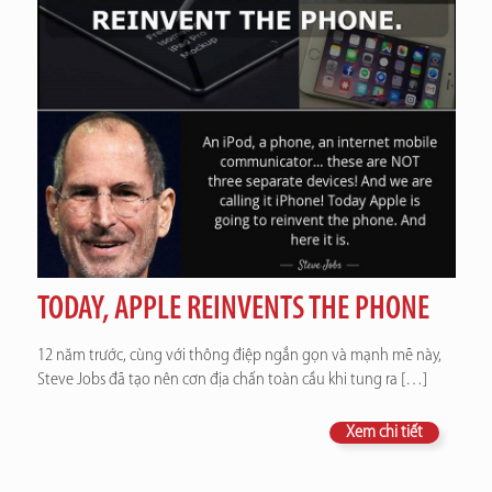
TODAY, APPLE REINVENTS THE PHONE
12 năm trước, cùng với thông điệp ngắn gọn và mạnh mẽ này,
Steve Jobs đã tạo nên cơn địa chấn toàn cầu khi tung ra
[…]
Xem chi tiết