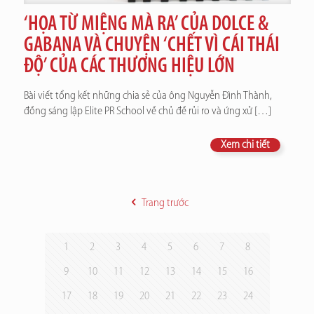
‘HỌA TỪ MIỆNG MÀ RA’ CỦA DOLCE &
GABANA VÀ CHUYỆN ‘CHẾT VÌ CÁI THÁI
ĐỘ’ CỦA CÁC THƯƠNG HIỆU LỚN
Bài viết tổng kết những chia sẻ của ông Nguyễn Đình Thành,
đồng sáng lập Elite PR School về chủ đề rủi ro và ứng xử
[…]
Xem chi tiết
Trang trước
1
2
3
4
5
6
7
8
9
10
11
12
13
14
15
16
17
18
19
20
21
22
23
24