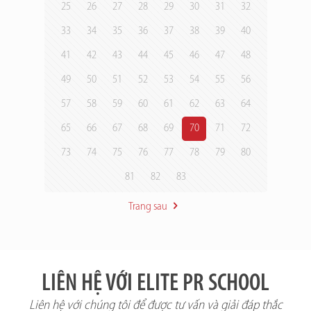
25
26
27
28
29
30
31
32
33
34
35
36
37
38
39
40
41
42
43
44
45
46
47
48
49
50
51
52
53
54
55
56
57
58
59
60
61
62
63
64
65
66
67
68
69
70
71
72
73
74
75
76
77
78
79
80
81
82
83
Trang sau
LIÊN HỆ VỚI ELITE PR SCHOOL
Liên hệ với chúng tôi để được tư vấn và giải đáp thắc