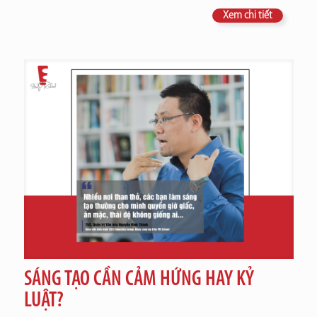
Xem chi tiết
SÁNG TẠO CẦN CẢM HỨNG HAY KỶ
LUẬT?