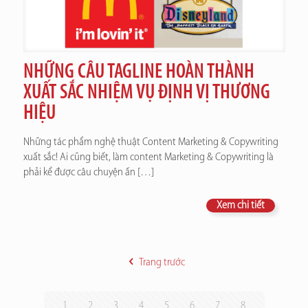
NHỮNG CÂU TAGLINE HOÀN THÀNH
XUẤT SẮC NHIỆM VỤ ĐỊNH VỊ THƯƠNG
HIỆU
Những tác phẩm nghệ thuật Content Marketing & Copywriting
xuất sắc! Ai cũng biết, làm content Marketing & Copywriting là
phải kể được câu chuyện ấn
[…]
Xem chi tiết
Trang trước
1
2
3
4
5
6
7
8