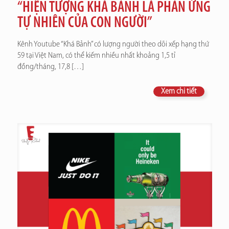
“HIỆN TƯỢNG KHÁ BẢNH LÀ PHẢN ỨNG
TỰ NHIÊN CỦA CON NGƯỜI”
Kênh Youtube “Khá Bảnh” có lượng người theo dõi xếp hạng thứ
59 tại Việt Nam, có thể kiếm nhiều nhất khoảng 1,5 tỉ
đồng/tháng, 17,8
[…]
Xem chi tiết