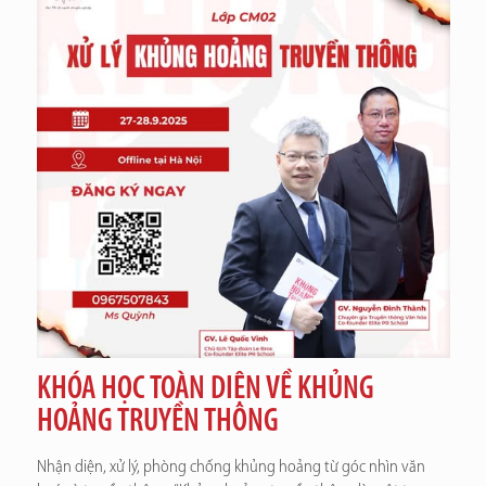
KHÓA HỌC TOÀN DIỆN VỀ KHỦNG
HOẢNG TRUYỀN THÔNG
Nhận diện, xử lý, phòng chống khủng hoảng từ góc nhìn văn