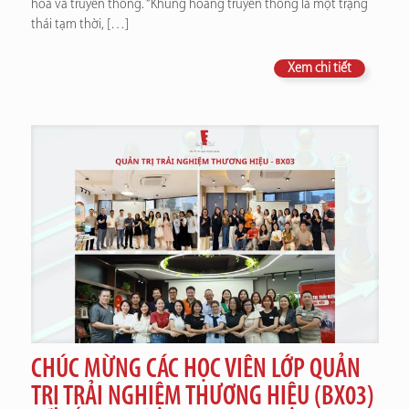
hoá và truyền thông. “Khủng hoảng truyền thông là một trạng
thái tạm thời,
[…]
Xem chi tiết
CHÚC MỪNG CÁC HỌC VIÊN LỚP QUẢN
TRỊ TRẢI NGHIỆM THƯƠNG HIỆU (BX03)