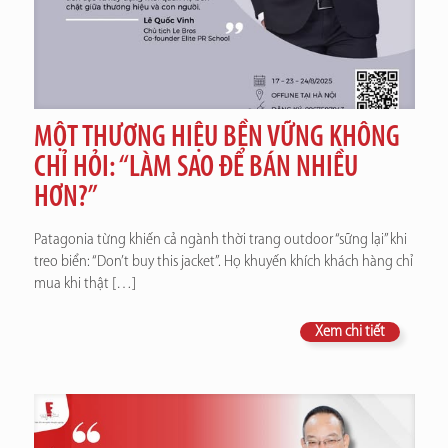
MỘT THƯƠNG HIỆU BỀN VỮNG KHÔNG
CHỈ HỎI: “LÀM SAO ĐỂ BÁN NHIỀU
HƠN?”
Patagonia từng khiến cả ngành thời trang outdoor “sững lại” khi
treo biển: “Don’t buy this jacket”. Họ khuyến khích khách hàng chỉ
mua khi thật
[…]
Xem chi tiết