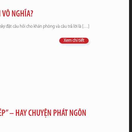
N VÔ NGHĨA?
nsky đặt câu hỏi cho khán phòng và câu trả lời là
[…]
Xem chi tiết
ÉP” – HAY CHUYỆN PHÁT NGÔN