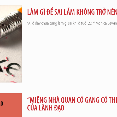
LÀM GÌ ĐỂ SAI LẦM KHÔNG TRỞ NÊ
“Ai ở đây chưa từng làm gì sai khi ở tuổi 22 ?” Monica Lewi
“MIỆNG NHÀ QUAN CÓ GANG CÓ TH
CỦA LÃNH ĐẠO