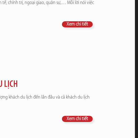
 tế, chính trị, ngoại giao, quân sự,… Mỗi lời nói việc
Xem chi tiết
U LỊCH
ợng khách du lịch đến lần đầu và cả khách du lịch
Xem chi tiết