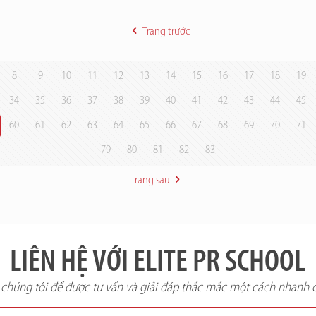
Trang trước
8
9
10
11
12
13
14
15
16
17
18
19
34
35
36
37
38
39
40
41
42
43
44
45
60
61
62
63
64
65
66
67
68
69
70
71
79
80
81
82
83
Trang sau
LIÊN HỆ VỚI ELITE PR SCHOOL
i chúng tôi để được tư vấn và giải đáp thắc mắc một cách nhanh 