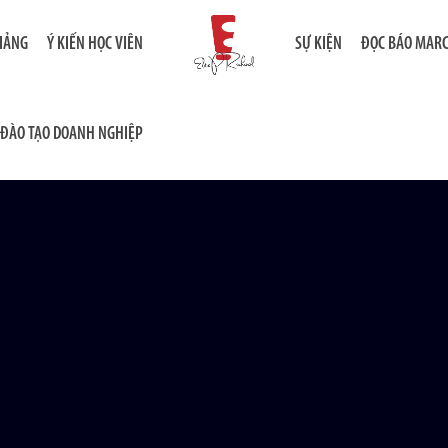
GIẢNG
Ý KIẾN HỌC VIÊN
SỰ KIỆN
ĐỌC BÁO MAR
ĐÀO TẠO DOANH NGHIỆP