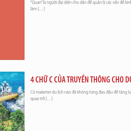
“Quan” là người đại diện cho dân để quản lý các vấn đề kinh
làm
[…]
4 CHỮ C CỦA TRUYỀN THÔNG CHO D
Có makerter du lịch nào đã không từng đau đầu để tăng lư
quay trở
[…]