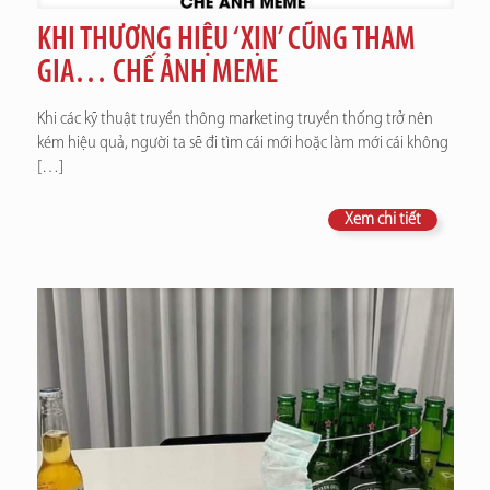
KHI THƯƠNG HIỆU ‘XỊN’ CŨNG THAM
GIA… CHẾ ẢNH MEME
Khi các kỹ thuật truyền thông marketing truyền thống trở nên
kém hiệu quả, người ta sẽ đi tìm cái mới hoặc làm mới cái không
[…]
Xem chi tiết