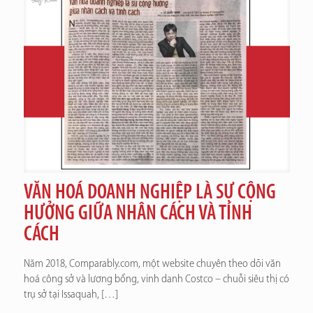
VĂN HOÁ DOANH NGHIỆP LÀ SỰ CỘNG
HƯỞNG GIỮA NHÂN CÁCH VÀ TÍNH
CÁCH
Năm 2018, Comparably.com, một website chuyên theo dõi văn
hoá công sở và lương bổng, vinh danh Costco – chuỗi siêu thị có
trụ sở tại Issaquah,
[…]