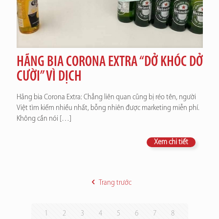
HÃNG BIA CORONA EXTRA “DỞ KHÓC DỞ
CƯỜI” VÌ DỊCH
Hãng bia Corona Extra: Chẳng liên quan cũng bị réo tên, người
Việt tìm kiếm nhiều nhất, bỗng nhiên được marketing miễn phí.
Không cần nói
[…]
Xem chi tiết
Trang trước
1
2
3
4
5
6
7
8