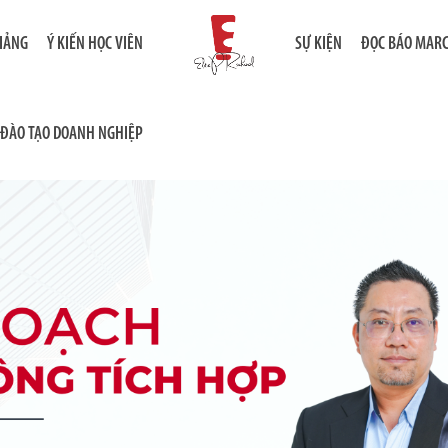
GIẢNG
Ý KIẾN HỌC VIÊN
SỰ KIỆN
ĐỌC BÁO MAR
ĐÀO TẠO DOANH NGHIỆP