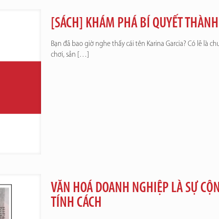
[SÁCH] KHÁM PHÁ BÍ QUYẾT THÀN
Bạn đã bao giờ nghe thấy cái tên Karina Garcia? Có lẽ là c
chơi, sản
[…]
VĂN HOÁ DOANH NGHIỆP LÀ SỰ CỘ
TÍNH CÁCH