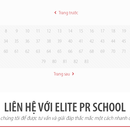
Trang trước
8
9
10
11
12
13
14
15
16
17
18
19
34
35
36
37
38
39
40
41
42
43
44
45
60
61
62
63
64
65
66
67
68
69
70
71
79
80
81
82
83
Trang sau
LIÊN HỆ VỚI ELITE PR SCHOOL
i chúng tôi để được tư vấn và giải đáp thắc mắc một cách nhanh 