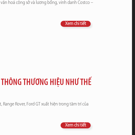
văn hoá công sở và lương bổng, vinh danh Costco –
Xem chi tiết
N THÔNG THƯƠNG HIỆU NHƯ THẾ
t, Range Rover, Ford GT xuất hiện trong tâm trí của
Xem chi tiết