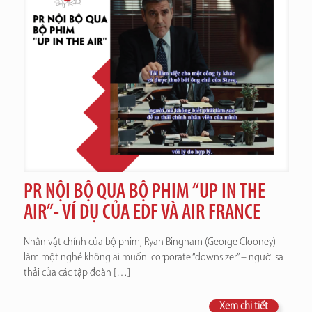
PR NỘI BỘ QUA BỘ PHIM “UP IN THE
AIR”- VÍ DỤ CỦA EDF VÀ AIR FRANCE
Nhân vật chính của bộ phim, Ryan Bingham (George Clooney)
làm một nghề không ai muốn: corporate “downsizer” – người sa
thải của các tập đoàn
[…]
Xem chi tiết