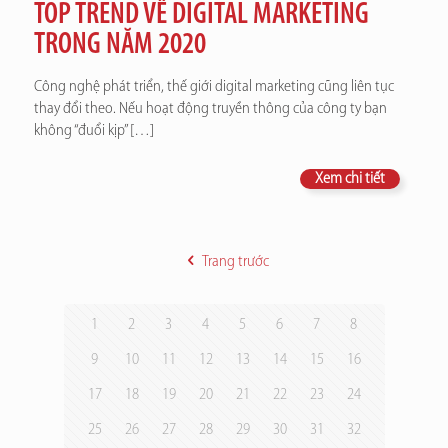
TOP TREND VỀ DIGITAL MARKETING
TRONG NĂM 2020
Công nghệ phát triển, thế giới digital marketing cũng liên tục
thay đổi theo. Nếu hoạt động truyền thông của công ty bạn
không “đuổi kịp”
[…]
Xem chi tiết
Trang trước
1
2
3
4
5
6
7
8
9
10
11
12
13
14
15
16
17
18
19
20
21
22
23
24
25
26
27
28
29
30
31
32