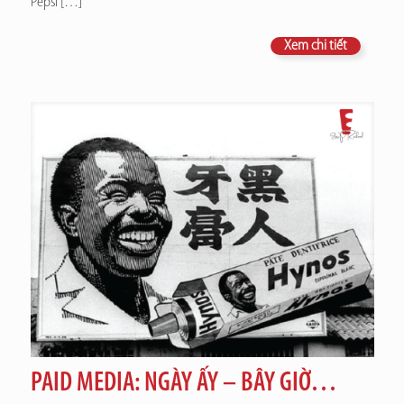
Pepsi
[…]
Xem chi tiết
PAID MEDIA: NGÀY ẤY – BÂY GIỜ…