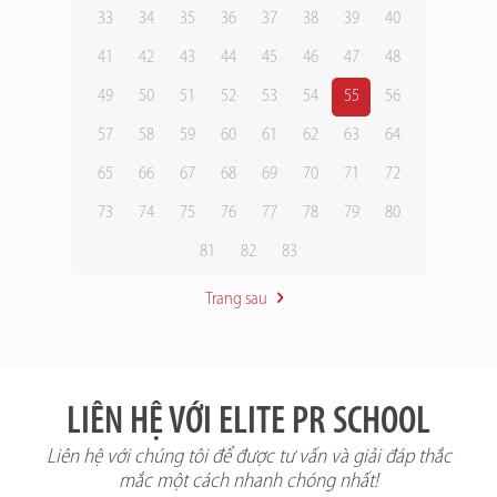
33
34
35
36
37
38
39
40
41
42
43
44
45
46
47
48
49
50
51
52
53
54
55
56
57
58
59
60
61
62
63
64
65
66
67
68
69
70
71
72
73
74
75
76
77
78
79
80
81
82
83
Trang sau
LIÊN HỆ VỚI ELITE PR SCHOOL
Liên hệ với chúng tôi để được tư vấn và giải đáp thắc
mắc một cách nhanh chóng nhất!