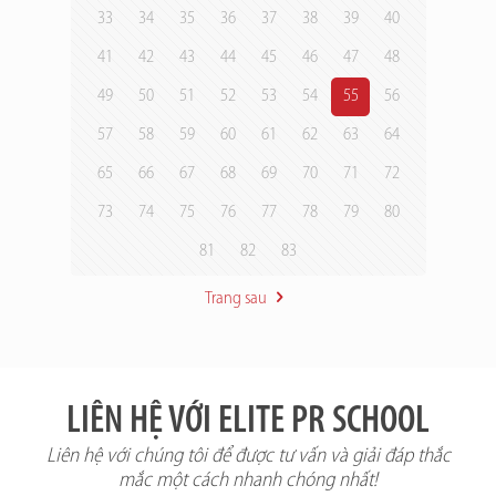
33
34
35
36
37
38
39
40
41
42
43
44
45
46
47
48
49
50
51
52
53
54
55
56
57
58
59
60
61
62
63
64
65
66
67
68
69
70
71
72
73
74
75
76
77
78
79
80
81
82
83
Trang sau
LIÊN HỆ VỚI ELITE PR SCHOOL
Liên hệ với chúng tôi để được tư vấn và giải đáp thắc
mắc một cách nhanh chóng nhất!