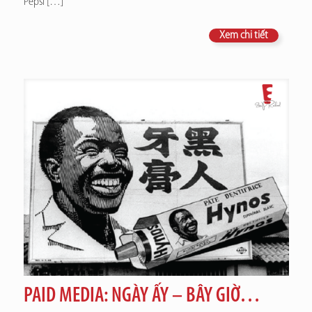
Pepsi
[…]
Xem chi tiết
PAID MEDIA: NGÀY ẤY – BÂY GIỜ…