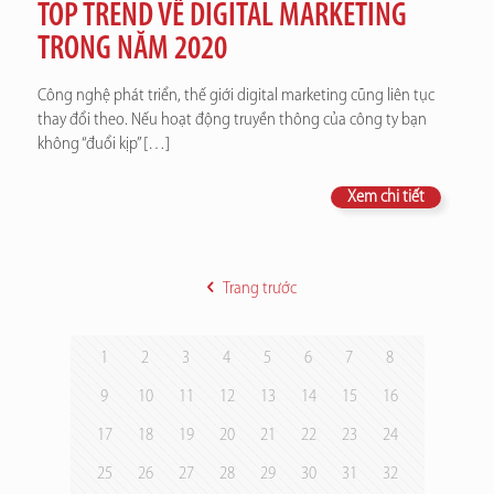
TOP TREND VỀ DIGITAL MARKETING
TRONG NĂM 2020
Công nghệ phát triển, thế giới digital marketing cũng liên tục
thay đổi theo. Nếu hoạt động truyền thông của công ty bạn
không “đuổi kịp”
[…]
Xem chi tiết
Trang trước
1
2
3
4
5
6
7
8
9
10
11
12
13
14
15
16
17
18
19
20
21
22
23
24
25
26
27
28
29
30
31
32