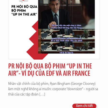
PR NỘI BỘ QUA BỘ PHIM “UP IN THE
AIR”- VÍ DỤ CỦA EDF VÀ AIR FRANCE
Nhân vật chính của bộ phim, Ryan Bingham (George Clooney)
làm một nghề không ai muốn: corporate “downsizer” – người sa
thải của các tập đoàn
[…]
Xem chi tiết