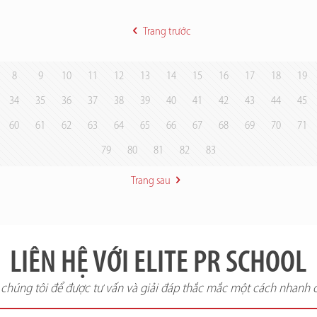
Trang trước
8
9
10
11
12
13
14
15
16
17
18
19
34
35
36
37
38
39
40
41
42
43
44
45
60
61
62
63
64
65
66
67
68
69
70
71
79
80
81
82
83
Trang sau
LIÊN HỆ VỚI ELITE PR SCHOOL
i chúng tôi để được tư vấn và giải đáp thắc mắc một cách nhanh 