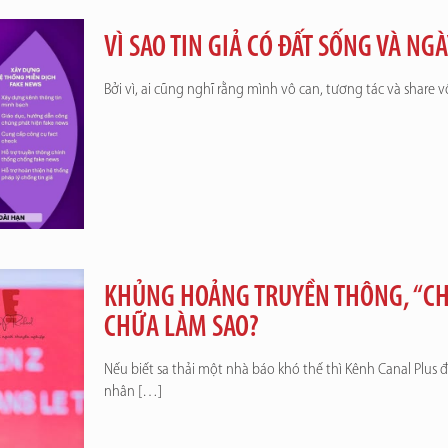
VÌ SAO TIN GIẢ CÓ ĐẤT SỐNG VÀ N
Bởi vì, ai cũng nghĩ rằng mình vô can, tương tác và share vô
KHỦNG HOẢNG TRUYỀN THÔNG, “CHÁ
CHỮA LÀM SAO?
Nếu biết sa thải một nhà báo khó thế thì Kênh Canal Plus 
nhân
[…]