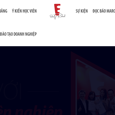
GIẢNG
Ý KIẾN HỌC VIÊN
SỰ KIỆN
ĐỌC BÁO MAR
ĐÀO TẠO DOANH NGHIỆP