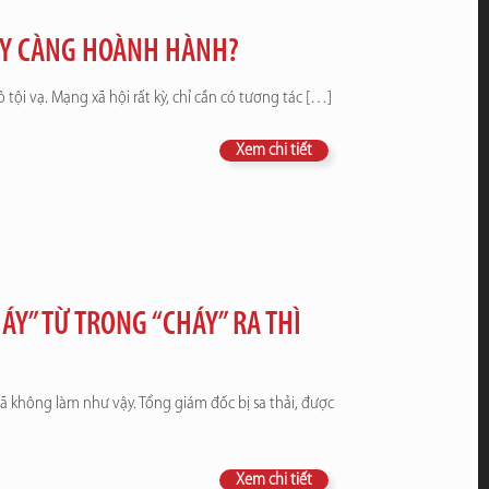
GÀY CÀNG HOÀNH HÀNH?
 tội vạ. Mạng xã hội rất kỳ, chỉ cần có tương tác
[…]
Xem chi tiết
Y” TỪ TRONG “CHÁY” RA THÌ
đã không làm như vậy. Tổng giám đốc bị sa thải, được
Xem chi tiết