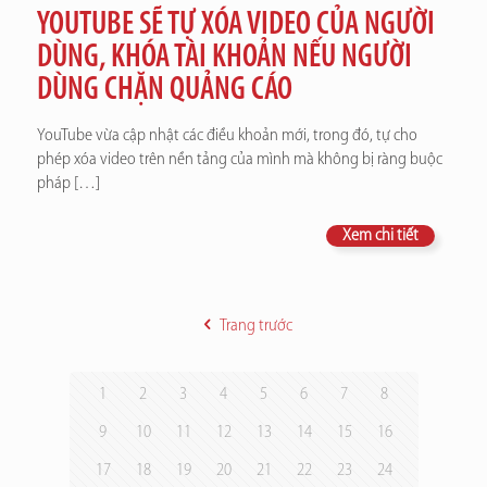
YOUTUBE SẼ TỰ XÓA VIDEO CỦA NGƯỜI
DÙNG, KHÓA TÀI KHOẢN NẾU NGƯỜI
DÙNG CHẶN QUẢNG CÁO
YouTube vừa cập nhật các điều khoản mới, trong đó, tự cho
phép xóa video trên nền tảng của mình mà không bị ràng buộc
pháp
[…]
Xem chi tiết
Trang trước
1
2
3
4
5
6
7
8
9
10
11
12
13
14
15
16
17
18
19
20
21
22
23
24