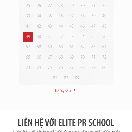
25
26
27
28
29
30
31
32
33
34
35
36
37
38
39
40
41
42
43
44
45
46
47
48
49
50
51
52
53
54
55
56
57
58
59
60
61
62
63
64
65
66
67
68
69
70
71
72
73
74
75
76
77
78
79
80
81
82
83
Trang sau
LIÊN HỆ VỚI ELITE PR SCHOOL