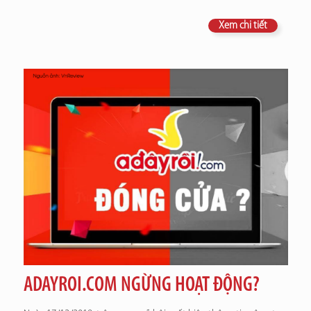
Xem chi tiết
ADAYROI.COM NGỪNG HOẠT ĐỘNG?