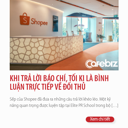
KHI TRẢ LỜI BÁO CHÍ, TỐI KỊ LÀ BÌNH
LUẬN TRỰC TIẾP VỀ ĐỐI THỦ
Sếp của Shopee đã đưa ra những câu trả lời khéo léo. Một kỹ
năng quan trọng được luyện tập tại Elite PR School trong bộ
[…]
Xem chi tiết