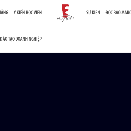
GIẢNG
Ý KIẾN HỌC VIÊN
SỰ KIỆN
ĐỌC BÁO MAR
ĐÀO TẠO DOANH NGHIỆP