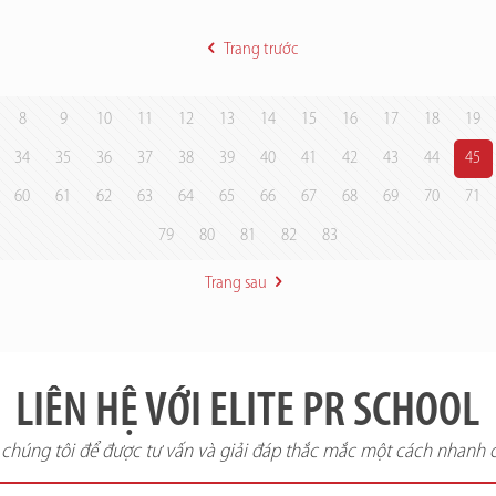
Trang trước
8
9
10
11
12
13
14
15
16
17
18
19
34
35
36
37
38
39
40
41
42
43
44
45
60
61
62
63
64
65
66
67
68
69
70
71
79
80
81
82
83
Trang sau
LIÊN HỆ VỚI ELITE PR SCHOOL
i chúng tôi để được tư vấn và giải đáp thắc mắc một cách nhanh 