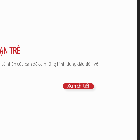
ẠN TRẺ
g cá nhân của bạn để có những hình dung đầu tiên về
Xem chi tiết