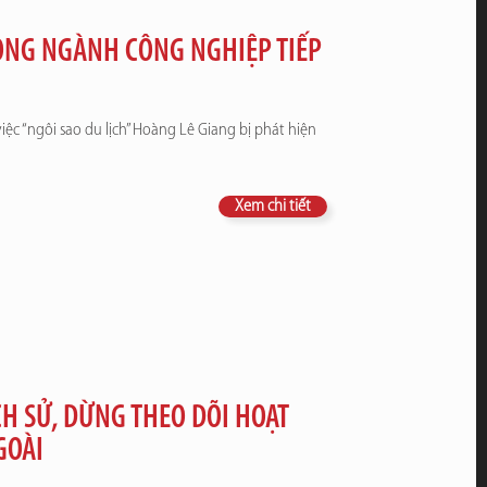
RONG NGÀNH CÔNG NGHIỆP TIẾP
c “ngôi sao du lịch” Hoàng Lê Giang bị phát hiện
Xem chi tiết
H SỬ, DỪNG THEO DÕI HOẠT
GOÀI