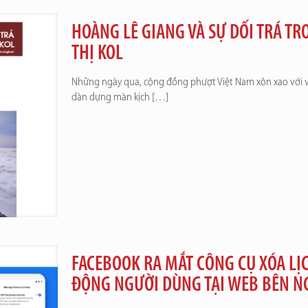
HOÀNG LÊ GIANG VÀ SỰ DỐI TRÁ T
THỊ KOL
Những ngày qua, cộng đồng phượt Việt Nam xôn xao với việ
dàn dựng màn kịch
[…]
FACEBOOK RA MẮT CÔNG CỤ XÓA LỊC
ĐỘNG NGƯỜI DÙNG TẠI WEB BÊN N