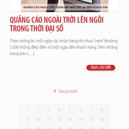
QUẢNG CÁO NGOÀI TRỜI LÊN NGÔI
TRONG THỜI ĐẠI SỐ
Theo thống kê, mỗi ngày các nhãn hàng thi nhau “ném” khoảng
5.000 thông điệp điện tử mỗi ngày đến khách hàng. Trên những
trang báo
[…]
Xem chi tiết
Trang trước
1
2
3
4
5
6
7
8
9
10
11
12
13
14
15
16