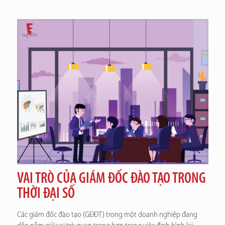
VAI TRÒ CỦA GIÁM ĐỐC ĐÀO TẠO TRONG
THỜI ĐẠI SỐ
Các giám đốc đào tạo (GĐĐT) trong một doanh nghiệp đang