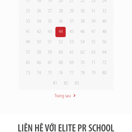
17
18
19
20
21
22
23
24
25
26
27
28
29
30
31
32
33
34
35
36
37
38
39
40
41
42
43
44
45
46
47
48
49
50
51
52
53
54
55
56
57
58
59
60
61
62
63
64
65
66
67
68
69
70
71
72
73
74
75
76
77
78
79
80
81
82
83
Trang sau
LIÊN HỆ VỚI ELITE PR SCHOOL