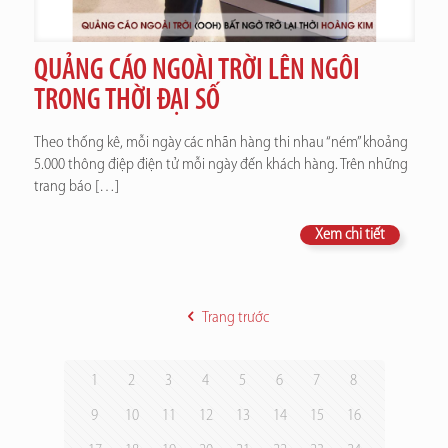
QUẢNG CÁO NGOÀI TRỜI LÊN NGÔI
TRONG THỜI ĐẠI SỐ
Theo thống kê, mỗi ngày các nhãn hàng thi nhau “ném” khoảng
5.000 thông điệp điện tử mỗi ngày đến khách hàng. Trên những
trang báo
[…]
Xem chi tiết
Trang trước
1
2
3
4
5
6
7
8
9
10
11
12
13
14
15
16