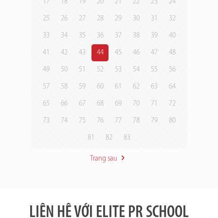
17
18
19
20
21
22
23
24
25
26
27
28
29
30
31
32
33
34
35
36
37
38
39
40
41
42
43
44
45
46
47
48
49
50
51
52
53
54
55
56
57
58
59
60
61
62
63
64
65
66
67
68
69
70
71
72
73
74
75
76
77
78
79
80
81
82
83
Trang sau
LIÊN HỆ VỚI ELITE PR SCHOOL