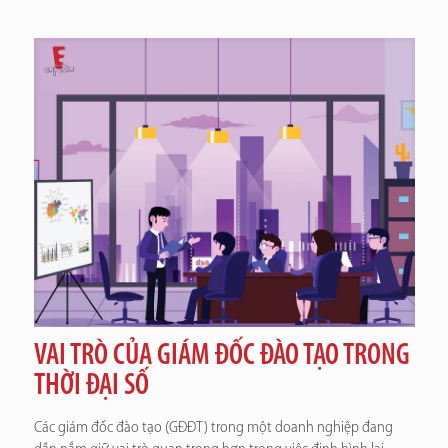
VAI TRÒ CỦA GIÁM ĐỐC ĐÀO TẠO TRONG
THỜI ĐẠI SỐ
Các giám đốc đào tạo (GĐĐT) trong một doanh nghiệp đang