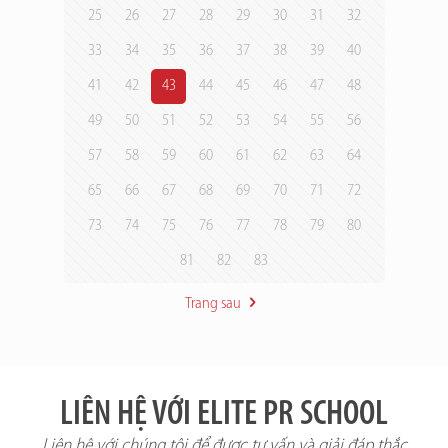
25
26
27
28
29
30
31
32
33
34
35
36
37
38
39
40
41
42
43
44
45
46
47
48
49
50
51
52
53
54
55
56
57
58
59
60
61
62
63
64
65
66
67
68
69
70
71
72
73
74
75
76
77
78
79
80
81
82
83
Trang sau
LIÊN HỆ VỚI ELITE PR SCHOOL
Liên hệ với chúng tôi để được tư vấn và giải đáp thắc