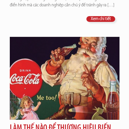
điển hình mà các doanh nghiệp cần chú ý để tránh gây ra
[…]
Xem chi tiết
LÀM THẾ NÀO ĐỂ THƯƠNG HIỆU BIẾN