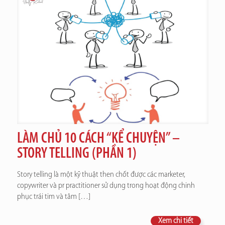
LÀM CHỦ 10 CÁCH “KỂ CHUYỆN” –
STORY TELLING (PHẦN 1)
Story telling là một kỹ thuật then chốt được các marketer,
copywriter và pr practitioner sử dụng trong hoạt động chinh
phục trái tim và tâm
[…]
Xem chi tiết