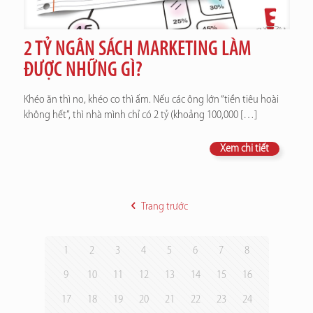
2 TỶ NGÂN SÁCH MARKETING LÀM
ĐƯỢC NHỮNG GÌ?
Khéo ăn thì no, khéo co thì ấm. Nếu các ông lớn “tiền tiêu hoài
không hết”, thì nhà mình chỉ có 2 tỷ (khoảng 100,000
[…]
Xem chi tiết
Trang trước
1
2
3
4
5
6
7
8
9
10
11
12
13
14
15
16
17
18
19
20
21
22
23
24