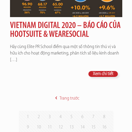
VIETNAM DIGITAL 2020 – BÁO CÁO CỦA
HOOTSUITE & WEARESOCIAL
Hãy cùng Elite PR School điểm qua một số thông tin thú vị và
hữu ích cho hoạt động marketing, phân tích số liệu kinh doanh
[…]
Xem chi tiết
Trang trước
1
2
3
4
5
6
7
8
9
10
11
12
13
14
15
16