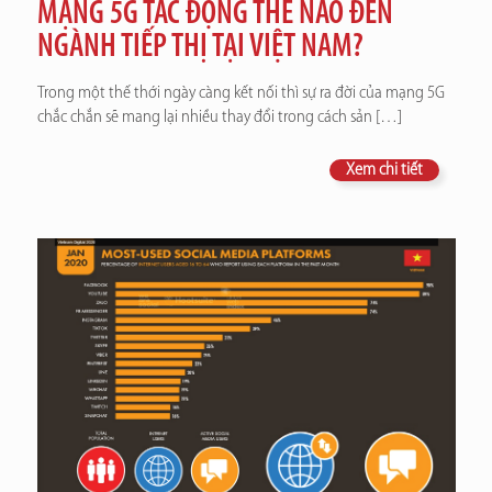
MẠNG 5G TÁC ĐỘNG THẾ NÀO ĐẾN
NGÀNH TIẾP THỊ TẠI VIỆT NAM?
Trong một thế thới ngày càng kết nối thì sự ra đời của mạng 5G
chắc chắn sẽ mang lại nhiều thay đổi trong cách sản
[…]
Xem chi tiết