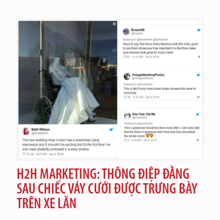
H2H MARKETING: THÔNG ĐIỆP ĐẰNG
SAU CHIẾC VÁY CƯỚI ĐƯỢC TRƯNG BÀY
TRÊN XE LĂN