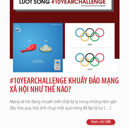
#10YEARCHALLENGE KHUẤY ĐẢO MẠNG
XÃ HỘI NHƯ THẾ NÀO?
Mạng xã hội đang chuyển biến thật kỳ lạ trong những năm gần
đây. Vừa qua, bức ảnh chụp một quả trứng đã lập kỷ lục
[…]
Xem chi tiết