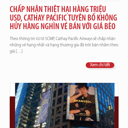
CHẤP NHẬN THIỆT HẠI HÀNG TRIỆU
USD, CATHAY PACIFIC TUYÊN BỐ KHÔNG
HỦY HÀNG NGHÌN VÉ BÁN VỚI GIÁ BÈO
Theo thông tin từ tờ SCMP, Cathay Pacific Airways sẽ chấp nhận
những vé hạng nhất và hạng thương gia đã trót bán nhầm theo
giá
[…]
Xem chi tiết