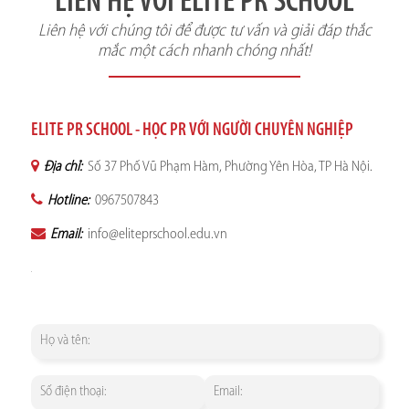
LIÊN HỆ VỚI ELITE PR SCHOOL
Liên hệ với chúng tôi để được tư vấn và giải đáp thắc
mắc một cách nhanh chóng nhất!
ELITE PR SCHOOL - HỌC PR VỚI NGƯỜI CHUYÊN NGHIỆP
Địa chỉ:
Số 37 Phố Vũ Phạm Hàm, Phường Yên Hòa, TP Hà Nội.
Hotline:
0967507843
Email:
info@eliteprschool.edu.vn