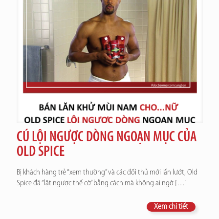
CÚ LỘI NGƯỢC DÒNG NGOẠN MỤC CỦA
OLD SPICE
Bị khách hàng trẻ “xem thường” và các đối thủ mới lấn lướt, Old
Spice đã “lật ngược thế cờ” bằng cách mà không ai ngờ
[…]
Xem chi tiết