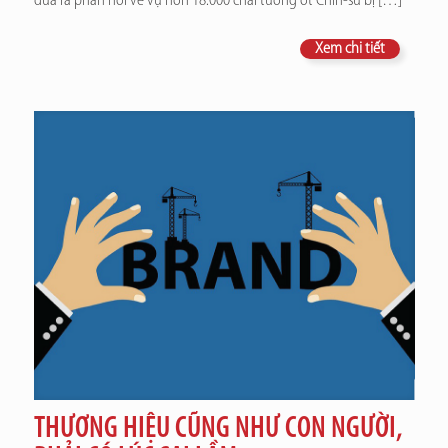
đưa ra phản hồi về vụ hơn 18.000 chai tương ớt Chin-su bị
[…]
Xem chi tiết
THƯƠNG HIỆU CŨNG NHƯ CON NGƯỜI,