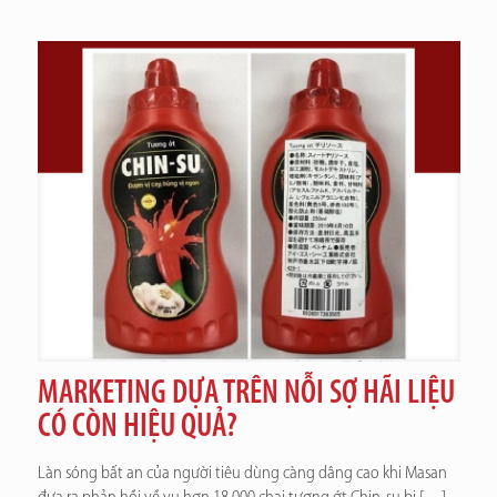
MARKETING DỰA TRÊN NỖI SỢ HÃI LIỆU
CÓ CÒN HIỆU QUẢ?
Làn sóng bất an của người tiêu dùng càng dâng cao khi Masan