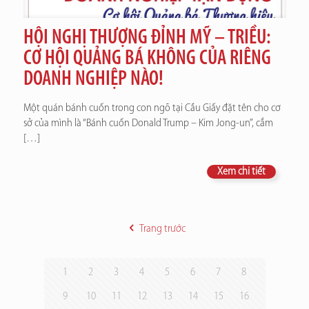
HỘI NGHỊ THƯỢNG ĐỈNH MỸ – TRIỀU:
CƠ HỘI QUẢNG BÁ KHÔNG CỦA RIÊNG
DOANH NGHIỆP NÀO!
Một quán bánh cuốn trong con ngõ tại Cầu Giấy đặt tên cho cơ
sở của mình là “Bánh cuốn Donald Trump – Kim Jong-un”, cắm
[…]
Xem chi tiết
Trang trước
1
2
3
4
5
6
7
8
9
10
11
12
13
14
15
16