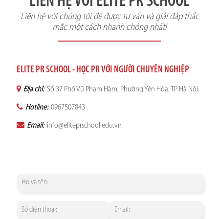
LIÊN HỆ VỚI ELITE PR SCHOOL
Liên hệ với chúng tôi để được tư vấn và giải đáp thắc
mắc một cách nhanh chóng nhất!
ELITE PR SCHOOL - HỌC PR VỚI NGƯỜI CHUYÊN NGHIỆP
Địa chỉ:
Số 37 Phố Vũ Phạm Hàm, Phường Yên Hòa, TP Hà Nội.
Hotline:
0967507843
Email:
info@eliteprschool.edu.vn