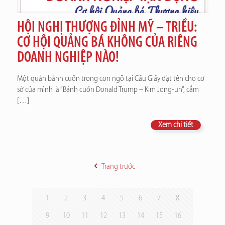
HỘI NGHỊ THƯỢNG ĐỈNH MỸ – TRIỀU:
CƠ HỘI QUẢNG BÁ KHÔNG CỦA RIÊNG
DOANH NGHIỆP NÀO!
Một quán bánh cuốn trong con ngõ tại Cầu Giấy đặt tên cho cơ
sở của mình là “Bánh cuốn Donald Trump – Kim Jong-un”, cắm
[…]
Xem chi tiết
Trang trước
1
2
3
4
5
6
7
8
9
10
11
12
13
14
15
16