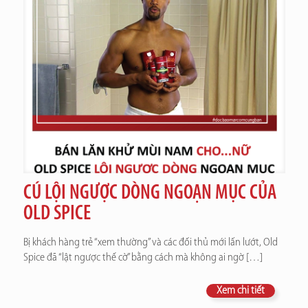
CÚ LỘI NGƯỢC DÒNG NGOẠN MỤC CỦA
OLD SPICE
Bị khách hàng trẻ “xem thường” và các đối thủ mới lấn lướt, Old
Spice đã “lật ngược thế cờ” bằng cách mà không ai ngờ
[…]
Xem chi tiết