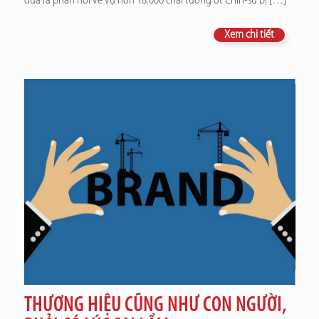
đưa ra phản hồi về vụ hơn 18.000 chai tương ớt Chin-su bị
[…]
Xem chi tiết
THƯƠNG HIỆU CŨNG NHƯ CON NGƯỜI,