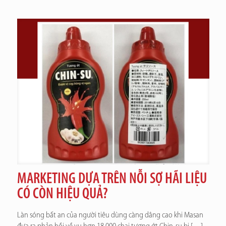
MARKETING DỰA TRÊN NỖI SỢ HÃI LIỆU
CÓ CÒN HIỆU QUẢ?
Làn sóng bất an của người tiêu dùng càng dâng cao khi Masan