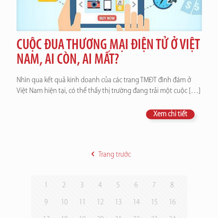
CUỘC ĐUA THƯƠNG MẠI ĐIỆN TỬ Ở VIỆT
NAM, AI CÒN, AI MẤT?
Nhìn qua kết quả kinh doanh của các trang TMĐT đình đám ở
Việt Nam hiện tại, có thể thấy thị trường đang trải một cuộc
[…]
Xem chi tiết
Trang trước
1
2
3
4
5
6
7
8
9
10
11
12
13
14
15
16