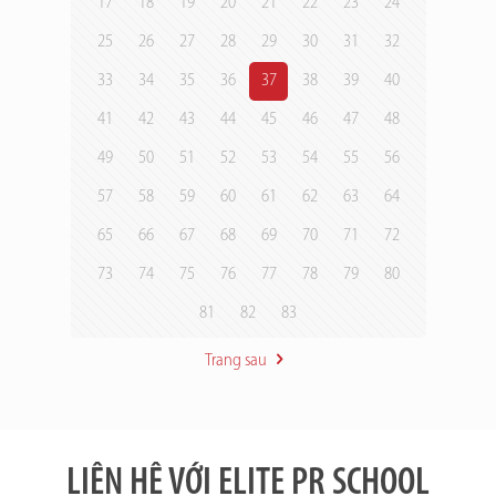
17
18
19
20
21
22
23
24
25
26
27
28
29
30
31
32
33
34
35
36
37
38
39
40
41
42
43
44
45
46
47
48
49
50
51
52
53
54
55
56
57
58
59
60
61
62
63
64
65
66
67
68
69
70
71
72
73
74
75
76
77
78
79
80
81
82
83
Trang sau
LIÊN HỆ VỚI ELITE PR SCHOOL