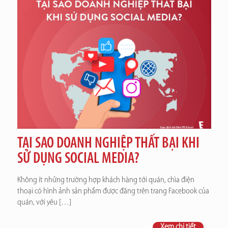
TẠI SAO DOANH NGHIỆP THẤT BẠI KHI
SỬ DỤNG SOCIAL MEDIA?
Không ít những trường hợp khách hàng tới quán, chìa điện
thoại có hình ảnh sản phẩm được đăng trên trang Facebook của
quán, với yêu
[…]
Xem chi tiết