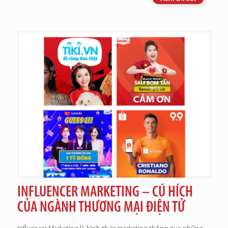
INFLUENCER MARKETING – CÚ HÍCH
CỦA NGÀNH THƯƠNG MẠI ĐIỆN TỬ