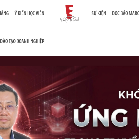
GIẢNG
Ý KIẾN HỌC VIÊN
SỰ KIỆN
ĐỌC BÁO MAR
ĐÀO TẠO DOANH NGHIỆP