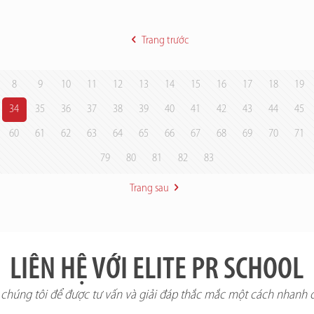
Trang trước
8
9
10
11
12
13
14
15
16
17
18
19
34
35
36
37
38
39
40
41
42
43
44
45
60
61
62
63
64
65
66
67
68
69
70
71
79
80
81
82
83
Trang sau
LIÊN HỆ VỚI ELITE PR SCHOOL
i chúng tôi để được tư vấn và giải đáp thắc mắc một cách nhanh 