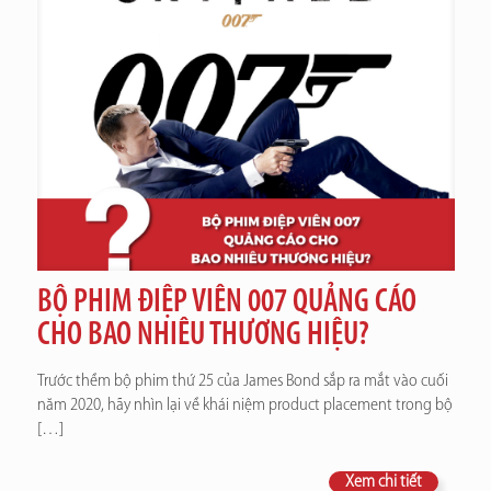
BỘ PHIM ĐIỆP VIÊN 007 QUẢNG CÁO
CHO BAO NHIÊU THƯƠNG HIỆU?
Trước thềm bộ phim thứ 25 của James Bond sắp ra mắt vào cuối
năm 2020, hãy nhìn lại về khái niệm product placement trong bộ
[…]
Xem chi tiết