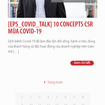
[EPS_COVID_TALK] 10 CONCEPTS CSR
MÙA COVID-19
Dịch bệnh Covid-19 đã làm đảo lộn đời sống, hành vi tiêu dùng
của khách hàng và đặt hoạt động của doanh nghiệp trên toàn
thế
[…]
Xem chi tiết
Trang trước
1
2
3
4
5
6
7
8