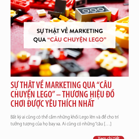
SỰ THẬT VỀ MARKETING QUA “CÂU
CHUYỆN LEGO” – THƯƠNG HIỆU ĐỒ
CHƠI ĐƯỢC YÊU THÍCH NHẤT
Bất kỳ ai cũng có thể cầm những khối Lego lên và để cho trí
tưởng tượng của họ bay xa. Ai cũng có những “câu
[…]
Xem chi tiết