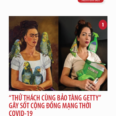
“THỬ THÁCH CÙNG BẢO TÀNG GETTY”
GÂY SỐT CỘNG ĐỒNG MẠNG THỜI
COVID-19