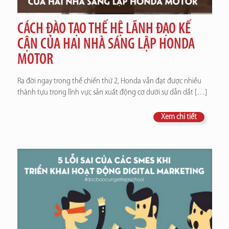
CÁCH ĐÀO TẠO THẾ HỆ LÃNH ĐẠO KẾ
CẬN CỦA HAI NHÀ SÁNG LẬP HONDA
MOTOR
Ra đời ngay trong thế chiến thứ 2, Honda vẫn đạt được nhiều
thành tựu trong lĩnh vực sản xuất động cơ dưới sự dẫn dắt
[…]
Xem chi tiết