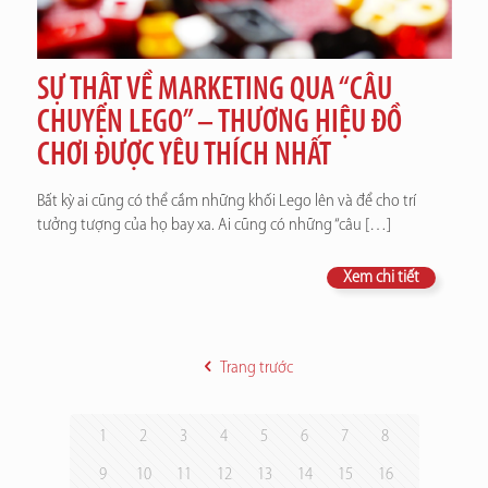
SỰ THẬT VỀ MARKETING QUA “CÂU
CHUYỆN LEGO” – THƯƠNG HIỆU ĐỒ
CHƠI ĐƯỢC YÊU THÍCH NHẤT
Bất kỳ ai cũng có thể cầm những khối Lego lên và để cho trí
tưởng tượng của họ bay xa. Ai cũng có những “câu
[…]
Xem chi tiết
Trang trước
1
2
3
4
5
6
7
8
9
10
11
12
13
14
15
16