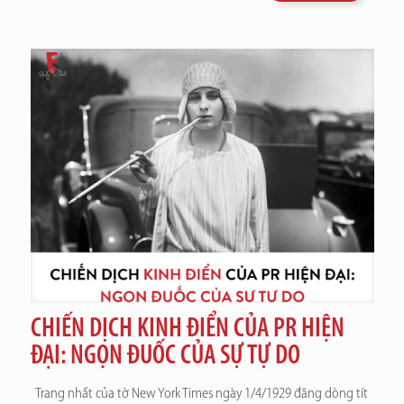
CHIẾN DỊCH KINH ĐIỂN CỦA PR HIỆN
ĐẠI: NGỌN ĐUỐC CỦA SỰ TỰ DO
Trang nhất của tờ New York Times ngày 1/4/1929 đăng dòng tít