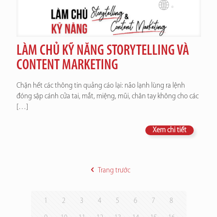
LÀM CHỦ KỸ NĂNG STORYTELLING VÀ
CONTENT MARKETING
Chặn hết các thông tin quảng cáo lại: não lạnh lùng ra lệnh
đóng sập cánh cửa tai, mắt, miệng, mũi, chân tay không cho các
[…]
Xem chi tiết
Trang trước
1
2
3
4
5
6
7
8