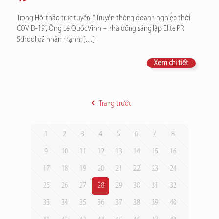
Trong Hội thảo trực tuyến: “Truyền thông doanh nghiệp thời
COVID-19”, Ông Lê Quốc Vinh – nhà đồng sáng lập Elite PR
School đã nhấn mạnh:
[…]
Xem chi tiết
Trang trước
1
2
3
4
5
6
7
8
9
10
11
12
13
14
15
16
17
18
19
20
21
22
23
24
25
26
27
28
29
30
31
32
33
34
35
36
37
38
39
40