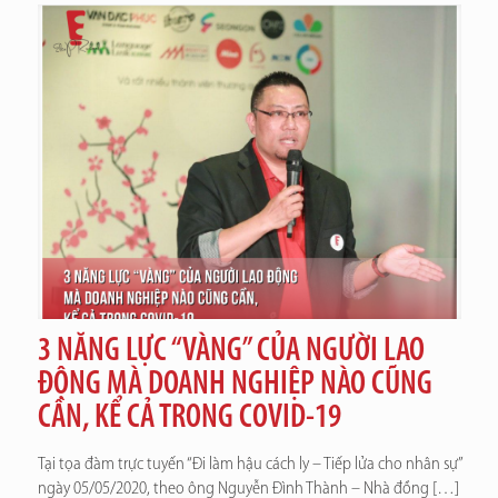
3 NĂNG LỰC “VÀNG” CỦA NGƯỜI LAO
ĐỘNG MÀ DOANH NGHIỆP NÀO CŨNG
CẦN, KỂ CẢ TRONG COVID-19
Tại tọa đàm trực tuyến “Đi làm hậu cách ly – Tiếp lửa cho nhân sự”
ngày 05/05/2020, theo ông Nguyễn Đình Thành – Nhà đồng
[…]