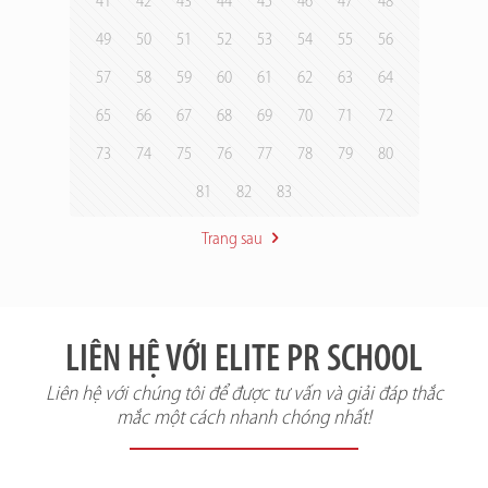
41
42
43
44
45
46
47
48
49
50
51
52
53
54
55
56
57
58
59
60
61
62
63
64
65
66
67
68
69
70
71
72
73
74
75
76
77
78
79
80
81
82
83
Trang sau
LIÊN HỆ VỚI ELITE PR SCHOOL
Liên hệ với chúng tôi để được tư vấn và giải đáp thắc
mắc một cách nhanh chóng nhất!