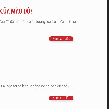
A CỦA MÀU ĐỎ?
 Mầu đỏ đã trở thành biểu tượng của Cách Mạng, trước
Xem chi tiết
ít ai ngờ tới đó là thúc đẩy cuộc chuyển dịch số
[…]
Xem chi tiết