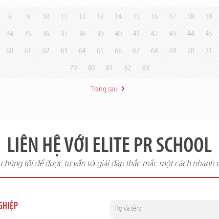
8
9
10
11
12
13
14
15
16
17
18
19
34
35
36
37
38
39
40
41
42
43
44
45
60
61
62
63
64
65
66
67
68
69
70
71
79
80
81
82
83
Trang sau
LIÊN HỆ VỚI ELITE PR SCHOOL
i chúng tôi để được tư vấn và giải đáp thắc mắc một cách nhanh 
NGHIỆP