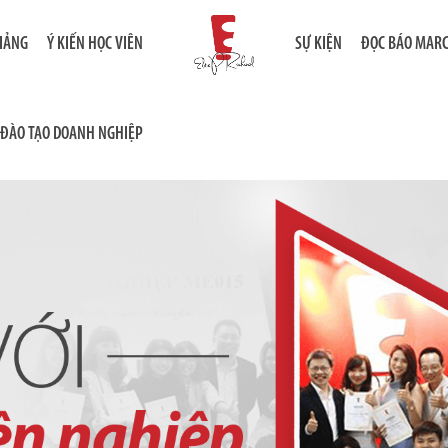
GIẢNG
Ý KIẾN HỌC VIÊN
SỰ KIỆN
ĐỌC BÁO MAR
ĐÀO TẠO DOANH NGHIỆP