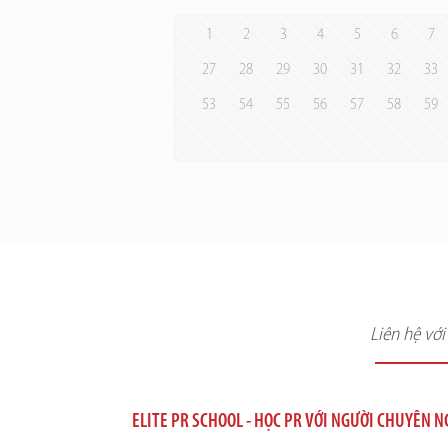
1
2
3
4
5
6
7
27
28
29
30
31
32
33
53
54
55
56
57
58
59
Liên hệ vớ
ELITE PR SCHOOL - HỌC PR VỚI NGƯỜI CHUYÊN 