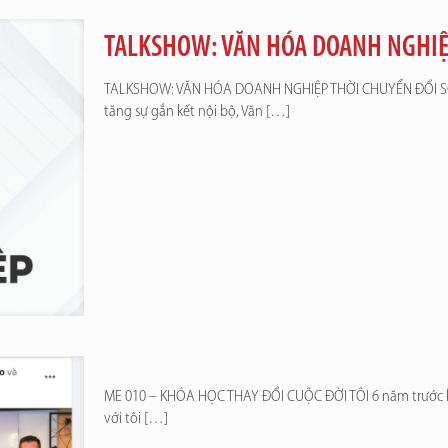
TALKSHOW: VĂN HÓA DOANH NGHIỆ
TALKSHOW: VĂN HÓA DOANH NGHIỆP THỜI CHUYỂN ĐỔI SỐ “C
tăng sự gắn kết nội bộ, Văn
[…]
ME 010 – KHÓA HỌC THAY ĐỔI CUỘC ĐỜI TÔI 6 năm trước k
với tôi
[…]