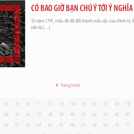
CÓ BAO GIỜ BẠN CHÚ Ý TỚI Ý NGHĨ
Từ năm 1791, mầu đỏ đã đổi thành mầu sắc của chính trị.
tiên là
[…]
Trang trước
8
9
10
11
12
13
14
15
16
17
18
19
34
35
36
37
38
39
40
41
42
43
44
45
60
61
62
63
64
65
66
67
68
69
70
71