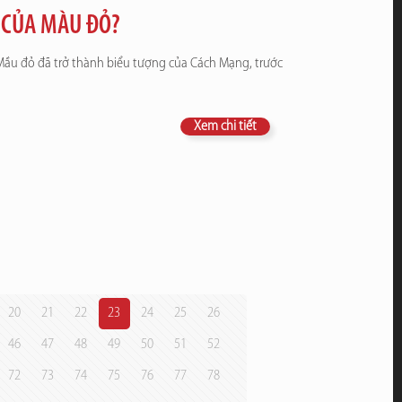
A CỦA MÀU ĐỎ?
 Mầu đỏ đã trở thành biểu tượng của Cách Mạng, trước
Xem chi tiết
20
21
22
23
24
25
26
46
47
48
49
50
51
52
72
73
74
75
76
77
78