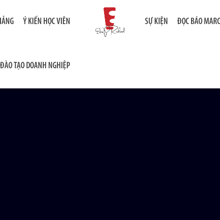
GIẢNG
Ý KIẾN HỌC VIÊN
SỰ KIỆN
ĐỌC BÁO MAR
ĐÀO TẠO DOANH NGHIỆP