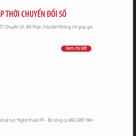
P THỜI CHUYỂN ĐỔI SỐ
huyển Số, đổi Phận, hóa Văn” Không chỉ giúp gia
Xem chi tiết
hoá học “Nghệ thuật PR – Bộ công cụ MECGRIS’’ đến